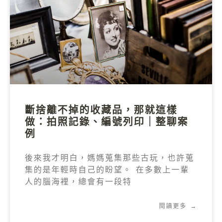
斷捨離不掉的收藏品，那就這樣
做：拍照記錄、編號列印｜整聊案
例
後來我才明白，媽媽蒐集那些古玩，也許蒐
集的是年輕時自己的盼望。 在多數上一輩
人的腦海裡，總會有一段特
閱讀更多 →