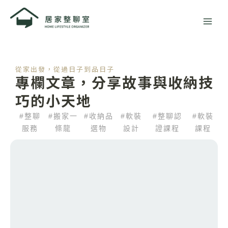
跳
至
主
要
內
容
從家出發，從過日子到品日子
專欄文章，分享故事與收納技
巧的小天地
#整聊
#搬家一
#收納品
#軟裝
#整聊認
#軟裝
服務
條龍
選物
設計
證課程
課程