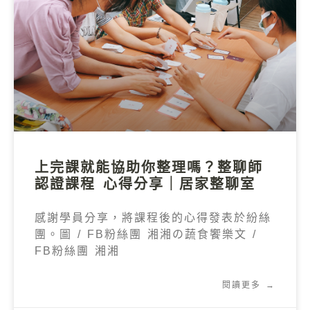
上完課就能協助你整理嗎？整聊師
認證課程 心得分享｜居家整聊室
感謝學員分享，將課程後的心得發表於紛絲
團。圖 / FB粉絲團 湘湘の蔬食饗樂文 /
FB粉絲團 湘湘
閱讀更多 →