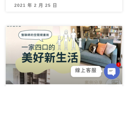
2021 年 2 月 25 日
1
線上客服
Ope
chat
整理大揭密: 一家四口，從鞋櫃、
小孩房到廚房超完整收納術｜整聊
案例
#搬家是新生活的開始，就好好迎接吧。 講