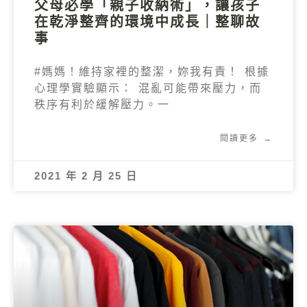
父母必學「親子收納術」，讓孩子
在乾淨整齊的環境中成長｜整聊故
事
#媽媽！維持家裡的整潔，妳我有責！ 根據
心理學實驗顯示： 混亂可能帶來壓力，而
秩序有利於緩解壓力。一
閱讀更多 →
2021 年 2 月 25 日