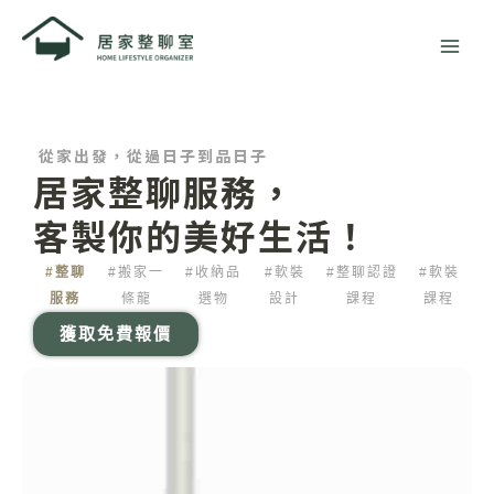
跳
至
主
要
內
容
從家出發，從過日子到品日子
居家整聊服務，
客製你的美好生活！
#整聊
#搬家一
#收納品
#軟裝
#整聊認證
#軟裝
服務
條龍
選物
設計
課程
課程
獲取免費報價