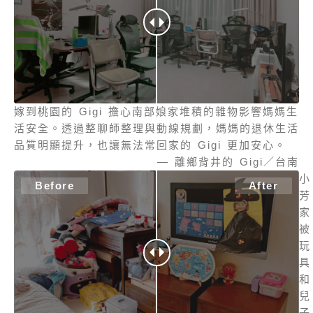
嫁到桃園的 Gigi 擔心南部娘家堆積的雜物影響媽媽生
活安全。透過整聊師整理與動線規劃，媽媽的退休生活
品質明顯提升，也讓無法常回家的 Gigi 更加安心。
— 離鄉背井的 Gigi／台南
小
芳
家
被
玩
具
和
兒
子