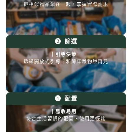
把相似物品聚在一起，掌握實際需求
❸ 篩選​
｜引導決策｜
透過開放式引導，和陳年雜物說再見
❹ 配置​
｜易收易用｜
符合生活習慣的配置，使用更輕鬆