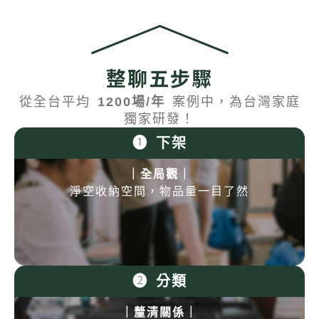
整聊五步驟
從全台平均
1200場/年
案例中，為台灣家庭
獨家研發！
❶ 下架
｜全局觀｜
淨空收納空間，物品量一目了然
❷ 分類
｜釐清關係｜