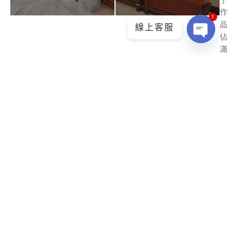
作
1
品
線上客服
佔
Ope
滿
chat
，
甚
至
蔓
延
到
客
廳
。
透
過
整
聊
溝