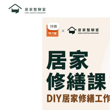
跳
至
主
要
內
特價
容