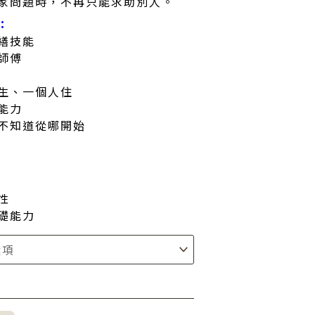
家問題時，不再只能求助別人。
：
繕技能
師傅
生、一個人住
能力
不知道從哪開始
性
礎能力