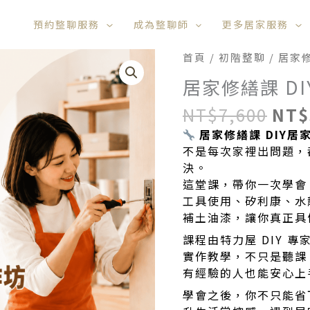
預約整聊服務
成為整聊師
更多居家服務
原
居
首頁
/
初階整聊
/ 居家
始
家
居家修繕課 D
價
修
格：
繕
NT$
7,600
NT$
NT$
課
居家修繕課 DIY居
DIY
不是每次家裡出問題，
居
決。
家
這堂課，帶你一次學會 
工
工具使用、矽利康、水
作
補土油漆，讓你真正具
坊
數
課程由特力屋 DIY 
量
實作教學，不只是聽課
有經驗的人也能安心上
學會之後，你不只能省