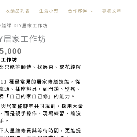
收納品列表
生活小聚
合作夥伴
專欄文章
目
修繕課 DIY居家工作坊
前
IY居家工作坊
價
格：
5,000
7,600。
NT$5,000。
家工作坊
都只能等師傅、找房東、或花錢解
11 種最常見的居家修繕技能，從
龍頭、插座燈具，到門鎖、壁癌、
備「自己的家自己修」的能力。
專家與居家整聊室共同規劃，採用大量
，而是親手操作、現場練習，讓沒
手。
下大量維修費與等待時間，更能提