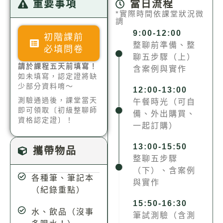
重要事項
當日流程
*實際時間依課堂狀況微
調
9:00-12:00
初階課前
整聊前準備、整
必填問卷
聊五步驟（上）
請於課程五天前填寫！
含案例與實作
如未填寫，認定證將缺
少部分資料唷～
12:00-13:00
測驗通過後，課堂當天
午餐時光（可自
即可領取〔初級整聊師
備、外出購買、
資格認定證〕！
一起訂購）
13:00-15:50
攜帶物品
整聊五步驟
（下）、含案例
各種筆、筆記本
與實作
（紀錄重點）
15:50-16:30
水、飲品（沒事
筆試測驗（含測