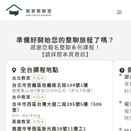
跳
至
主
要
內
準備好開始您的整聊旅程了嗎？
容
感謝您報名整聊系列課程！
【請詳閱本頁資訊】​
全台課程地點
課
台北教室
地圖
資
台北市信義區信義路五段109號1樓
捷運象山站3號出口300公尺（步行3分鐘）
料
台中教室
地圖
台中市西區台灣大道二段285號5樓（506
報
室）
報
Uni working
時
高雄教室
地圖
高雄市苓雅區新光路38號11樓之1