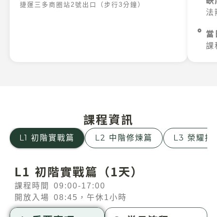
缺
捷運三多商圈站2號出口（步行3分鐘）
法
當
課
課程資訊
L1 初階實戰篇
L2 中階修煉篇
L3 榮耀
L1 初階實戰篇（1天）
課程時間 09:00-17:00
開放入場 08:45，午休1小時