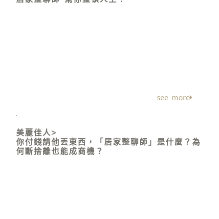
「會來找你們的原因，除了日積月累的物品讓我愈來
愈煩，我們也一直想養一隻狗，但只要一回頭看到家
裡東西這麼多，就又打消了念頭。」求助的是一個四
口之家的女主人。 她求助的對象，是居家整聊師。號
稱可以幫人脫離混亂、甚至拯救人生，究竟什麼是居
家整聊師？
see more
美麗佳人>
你付錢請他丟東西，「居家整聊師」是什麼？為
何斷捨離也能成商機？
「這個工作很貼近生活」27歲的居家整聊師趙敏，原
本在建築事務所工作。接觸客戶的過程中，看到許多
人不知道如何收納和運用空間。室內設計出身的她，
發現自己對物品配置、整理特別有興趣，於是開始在
網路上做功課，嘗試搜尋各種關鍵字，終於在某天發
現主打空間整理的居家整聊課程。