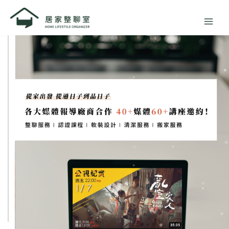
跳
至
主
要
內
容