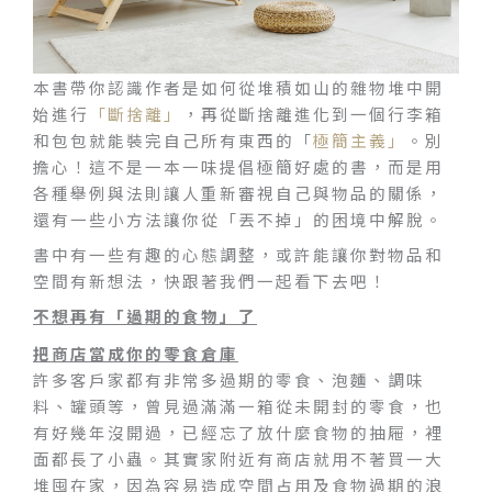
本書帶你認識作者是如何從堆積如山的雜物堆中開
始進行
「斷捨離」
，再從斷捨離進化到一個行李箱
和包包就能裝完自己所有東西的「
極簡主義」
。別
擔心！這不是一本一味提倡極簡好處的書，而是用
各種舉例與法則讓人重新審視自己與物品的關係，
還有一些小方法讓你從「丟不掉」的困境中解脫。
書中有一些有趣的心態調整，或許能讓你對物品和
空間有新想法，快跟著我們一起看下去吧！
不想再有「過期的食物」了
把商店當成你的零食倉庫
許多客戶家都有非常多過期的零食、泡麵、調味
料、罐頭等，曾見過滿滿一箱從未開封的零食，也
有好幾年沒開過，已經忘了放什麼食物的抽屜，裡
面都長了小蟲。其實家附近有商店就用不著買一大
堆囤在家，因為容易造成空間占用及食物過期的浪