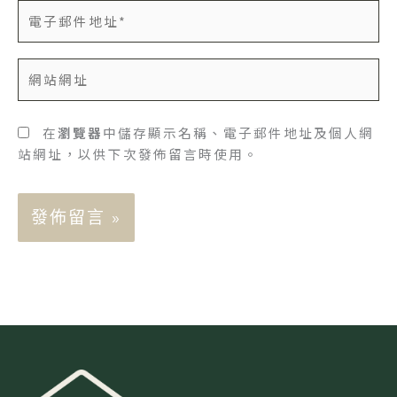
電
子
郵
網
件
站
地
網
址
址
在
瀏覽器
中儲存顯示名稱、電子郵件地址及個人網
*
站網址，以供下次發佈留言時使用。