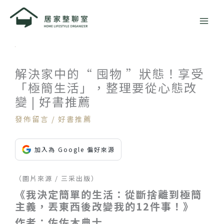
跳
至
主
要
內
容
解決家中的“ 囤物 ”狀態！享受
「極簡生活」，整理要從心態改
變 | 好書推薦
發佈留言
/
好書推薦
加入為 Google 偏好來源
（圖片來源 / 三采出版）
《我決定簡單的生活：從斷捨離到極簡
主義，丟東西後改變我的12件事！》
作者：佐佐木典士