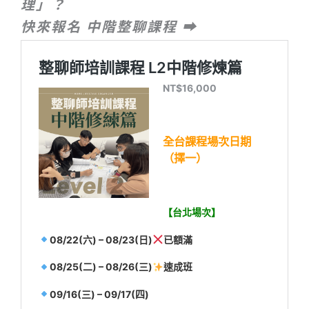
理」？
快來報名 中階整聊課程 ➡