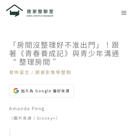
跳
至
主
要
內
容
「房間沒整理好不准出門」！跟
著《青春養成記》與青少年溝通
“ 整理房間 ”
發佈留言
/
跟著影集學整聊
加入為 Google 偏好來源
Amanda Peng
（圖片來源 / Disney+）