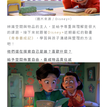
（圖片來源 / Disney+）
辨識空間與物品的主人，並給予尊重與理解是很大
的課題，接下來就跟著
Disney+
近期最紅的動畫
《青春養成記》
，學習與孩子溝通與整理的方法
吧！
他們還在摸索自己是誰？喜歡什麼？
給予空間佈置自由，養成物品責任感