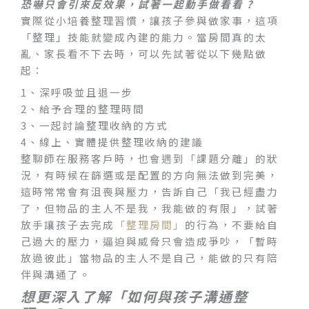
恐嚇只會引來反效果，試著一起動手做看看 ?
實際從小培養整理習慣，讓孩子參與做家事，這項
「整理」技能就變成內建的能力。當房間真的太
亂、家長看不下去時，可以先試著從以下幾點做
起：
1、深呼吸並且退一步
2、給予合理的整理時間
3、一起討論整理收納的方式
4、線上、實體提供整理收納的建議
整聊師在服務客戶時，也會遇到「課題分離」的狀
況，有時候在篩選或是配置的方向無法做到完美，
這時常常會有沮喪與壓力，告訴自己「我已經盡力
了，但物品的主人不是我，我能做的有限」，試著
放手讓孩子去完成
「整理房間」
的行為，不要給自
己過大的壓力，逼迫與威脅只會造成爭吵，「暫時
放過彼此」當物品的主人不是自己，能做的只有陪
伴與溝通了。
想更深入了解「如何與孩子溝通整