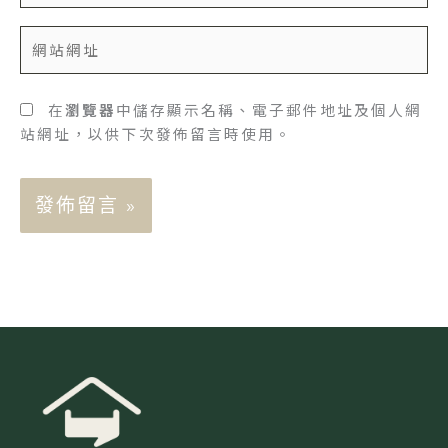
郵
網
件
站
地
網
址
址
在
瀏覽器
中儲存顯示名稱、電子郵件地址及個人網
*
站網址，以供下次發佈留言時使用。