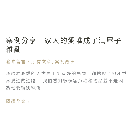
子
的
專
案
屬
例
小
案例分享｜家人的愛堆成了滿屋子
分
天
享
雜亂
地
｜
家
發佈留言
/
所有文章
,
案例故事
人
我想給我愛的人世界上所有好的事物，卻擠壓了他和世
的
界溝通的通路。 我們看到很多客戶堆積物品並不是因
愛
為他們特別懶惰
堆
成
閱讀全文 »
了
滿
屋
子
案
雜