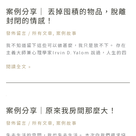
例
亂
案例分享｜ 丟掉囤積的物品，脫離
分
享
封閉的情感！
｜
丟
發佈留言
/
所有文章
,
案例故事
掉
我不知道留下這些可以做甚麼，我只是放不下。 存在
囤
主義大師兼心理學家Irvin D. Yalom 說過，人生的四
積
的
閱讀全文 »
物
品，
脫
離
案
封
例
閉
案例分享｜原來我房間那麼大！
分
的
享
情
發佈留言
/
所有文章
,
案例故事
｜
感！
原
失去生活的空間，我也失去生活。 本次向我們尋求協