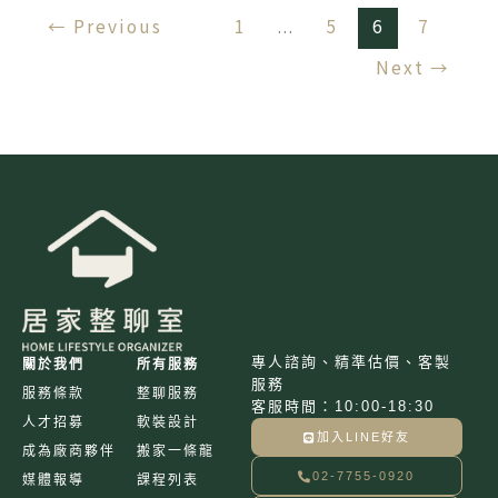
家
←
Previous
1
...
5
6
7
人，
Next
→
離
職
後
用
整
理
喚
回
全
家
人
專人諮詢、精準估價、客製
關於我們
所有服務
的
服務
服務條款
整聊服務
愛
客服時間：10:00-18:30
人才招募
軟裝設計
加入LINE好友
成為廠商夥伴
搬家一條龍
02-7755-0920
媒體報導
課程列表