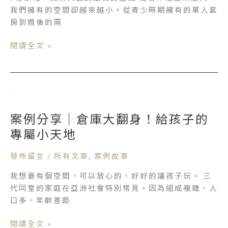
生
故
我們擁有的空間卻越來越小。從青少時期擁有的單人套
了
事
房到婚後的兩
孩
子，
閱讀全文 »
生
活
空
間
案
也
例
不
案例分享｜倉庫大翻身！給孩子的
分
會
享
專屬小天地
被
｜
壓
倉
發佈留言
/
所有文章
,
案例故事
縮！
庫
｜
我想要有個空間，可以放心的、好好的讓孩子玩。 三
大
整
代同堂的家庭在亞洲社會特別常見。因為組成複雜、人
翻
聊
口多、年齡差距
身！
故
給
事
閱讀全文 »
孩