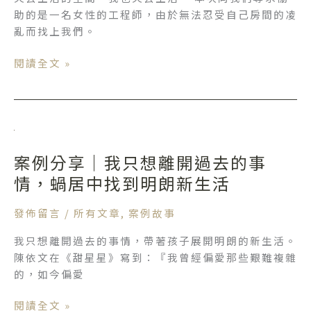
來
助的是一名女性的工程師，由於無法忍受自己房間的凌
我
亂而找上我們。
房
間
閱讀全文 »
那
麼
大！
案
例
案例分享｜我只想離開過去的事
分
享
情，蝸居中找到明朗新生活
｜
我
發佈留言
/
所有文章
,
案例故事
只
我只想離開過去的事情，帶著孩子展開明朗的新生活。
想
陳依文在《甜星星》寫到：『我曾經偏愛那些艱難複雜
離
的，如今偏愛
開
過
閱讀全文 »