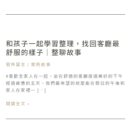
和
孩
和孩子一起學習整理，找回客廳最
子
一
舒服的樣子｜整聊故事
起
學
發佈留言
/
案例故事
習
#喜歡全家人在一起，坐在舒適的客廳度過美好的下午
整
經過疲憊的五天，我們最希望的就是能在假日的午後和
理，
家人在家裡一 […]
找
回
閱讀全文 »
客
廳
最
舒
用