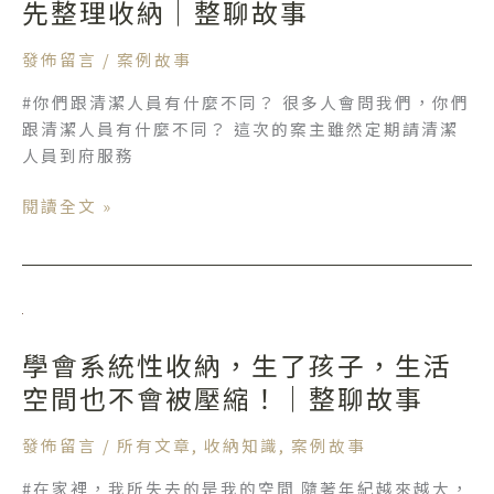
法
先整理收納｜整聊故事
迎
解
來
決
發佈留言
/
案例故事
全
的
家
#你們跟清潔人員有什麼不同？ 很多人會問我們，你們
生
人
跟清潔人員有什麼不同？ 這次的案主雖然定期請清潔
活
期
人員到府服務
困
待
擾，
的
閱讀全文 »
就
毛
需
小
要
孩！
先
｜
學
整
整
會
理
聊
學會系統性收納，生了孩子，生活
系
收
故
統
空間也不會被壓縮！｜整聊故事
納
事
性
｜
收
發佈留言
/
所有文章
,
收納知識
,
案例故事
整
納，
聊
#在家裡，我所失去的是我的空間 隨著年紀越來越大，