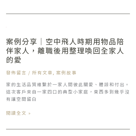
去
的
事
情，
案
蝸
例
居
案例分享｜空中飛人時期用物品陪
分
中
享
伴家人，離職後用整理喚回全家人
找
｜
的愛
到
空
明
中
發佈留言
/
所有文章
,
案例故事
朗
飛
新
家的生活品質維繫於一家人間彼此關愛、體諒和付出。
人
生
這次客戶來自一家四口的典型小家庭，東西多到幾乎沒
時
活
有讓空間留白
期
用
閱讀全文 »
物
品
陪
伴