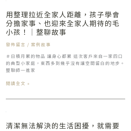
服
整
的
用整理拉近全家人距離，孩子學會
理
樣
拉
分擔家事、也迎來全家人期待的毛
子
近
小孩！｜整聊故事
｜
全
整
家
發佈留言
/
案例故事
聊
人
故
＃日積月累的物品 讓身心都累 這次客戶來自一家四口
距
事
的典型小家庭，東西多到幾乎沒有讓空間留白的地步。
離，
整聊師一進家
孩
子
閱讀全文 »
學
會
分
擔
清
家
潔
事、
清潔無法解決的生活困擾，就需要
無
也