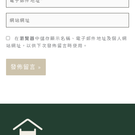
子
郵
網
件
站
地
網
址
址
在
瀏覽器
中儲存顯示名稱、電子郵件地址及個人網
*
站網址，以供下次發佈留言時使用。