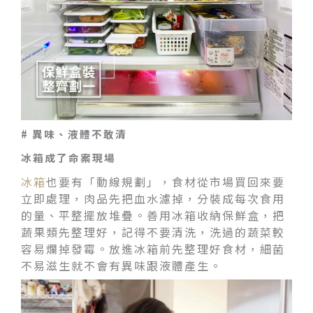
# 異味、液體不敢清
冰箱成了命案現場
冰箱
也要有「動線規劃」，食材從市場買回來要
立即處理，肉品先把血水濾掉，分裝成每次食用
的量、平整擺放堆疊。善用冰箱收納保鮮盒，把
蔬果類先整理好，記得不要清洗，洗過的蔬菜較
容易爛掉發霉。放進冰箱前先整理好食材，細菌
不易滋生就不會有異味跟液體產生。