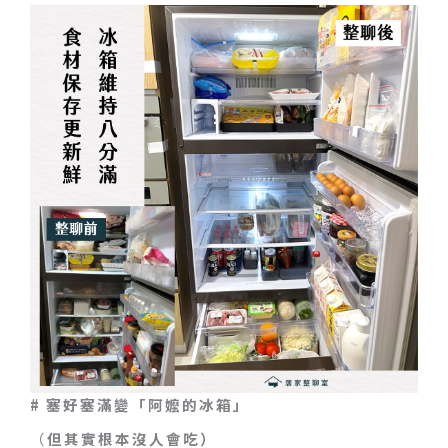
# 塞好塞滿變「阿嬤的冰箱」
（
但其實根本沒人會吃）