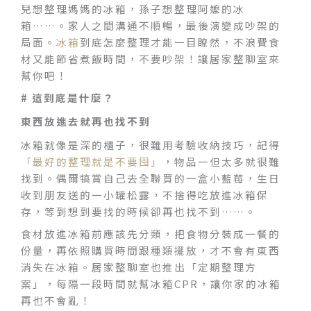
兒想整理媽媽的冰箱，孫子想整理阿嬤的冰
箱……。家人之間溝通不順暢，最後演變成吵架的
局面。
冰箱
到底怎麼整理才能一目瞭然，不浪費食
材又能節省煮飯時間，不要吵架！讓居家整聊室來
幫你吧！
# 這到底是什麼？
東西放進去就再也找不到
冰箱就像是深的櫃子，很難用考驗收納技巧，記得
「最好的整理就是不要囤」
，物品一但太多就很難
找到。偶爾犒賞自己去全聯買的一盒小藍莓，生日
收到朋友送的一小罐松露，不捨得吃放進冰箱保
存，等到想到要找的時候卻再也找不到……。
食材放進冰箱前應該先分類，把食物分裝成一餐的
份量，再依照購買時間跟種類擺放，才不會有東西
消失在冰箱。居家整聊室也推出「定期整理方
案」，每隔一段時間就幫冰箱CPR，讓你家的冰箱
再也不會亂！