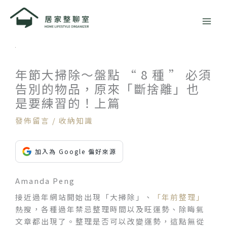
跳
至
主
要
內
容
年節大掃除～盤點 “ 8 種 ” 必須
告別的物品，原來「斷捨離」也
是要練習的！上篇
發佈留言
/
收納知識
加入為 Google 偏好來源
Amanda Peng
接近過年網站開始出現「大掃除」、
「年前整理」
熱搜，各種過年禁忌整理時間以及旺運勢、除晦氣
文章都出現了。整理是否可以改變運勢，這點無從