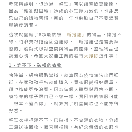
考究與證明，但透過「整理」可以讓空間更開闊，
因為「雜亂跟囤積」造成的心理壓力減低，也能反
思自己的購物習慣，新的一年也勉勵自己不要浪費
與過度消費。
這次就盤點了8項最該被
「斷捨離」
的物品，讓捨不
得、怕浪費跟拖延症遠離你，「斷捨離也是需要練
習的」滾動式檢討空間與物品的關係，整理物品也
調適心情，希望大家能正向的看待
大掃除
這件事！
1
、穿不下、破損的衣物
快時尚、網拍通路當道，就算因為疫情無法出門逛
街，在家動動手指就能購入，買衣服變得好簡單，
卻也造成更多浪費。因為每個人體型與風格不同，
模特穿的樣子跟自己不會一樣，買回來的衣服可能
「根本不適合你」，就算買了明星同款也不能穿得
好看。
整理衣櫃把穿不下、已破損、不合穿的衣物，分成
三類送往回收、丟棄與捐贈，有紀念價值的衣服也