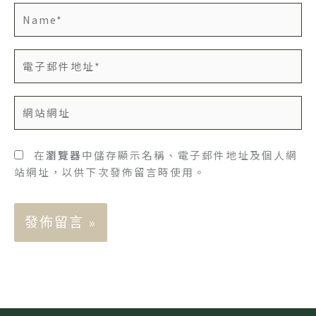
Name*
電
子
郵
網
件
站
地
網
址
址
在
瀏覽器
中儲存顯示名稱、電子郵件地址及個人網
*
站網址，以供下次發佈留言時使用。