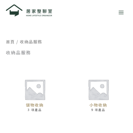
跳
至
主
要
內
容
首頁
/ 收納品服務
收納品服務
儲物收納
小物收納
3 項產品
9 項產品