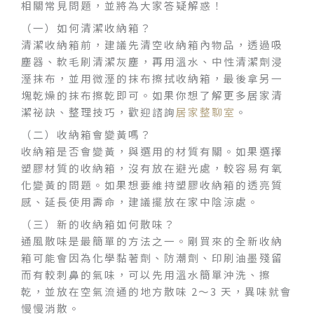
相關常見問題，並將為大家答疑解惑！
（一）如何清潔收納箱？
清潔收納箱前，建議先清空收納箱內物品，透過吸
塵器、軟毛刷清潔灰塵，再用溫水、中性清潔劑浸
溼抹布，並用微溼的抹布擦拭收納箱，最後拿另一
塊乾燥的抹布擦乾即可。如果你想了解更多居家清
潔祕訣、整理技巧，歡迎諮詢
居家整聊室
。
（二）收納箱會變黃嗎？
收納箱是否會變黃，與選用的材質有關。如果選擇
塑膠材質的收納箱，沒有放在避光處，較容易有氧
化變黃的問題。如果想要維持塑膠收納箱的透亮質
感、延長使用壽命，建議擺放在家中陰涼處。
（三）新的收納箱如何散味？
通風散味是最簡單的方法之一。剛買來的全新收納
箱可能會因為化學黏著劑、防潮劑、印刷油墨殘留
而有較刺鼻的氣味，可以先用溫水簡單沖洗、擦
乾，並放在空氣流通的地方散味 2～3 天，異味就會
慢慢消散。