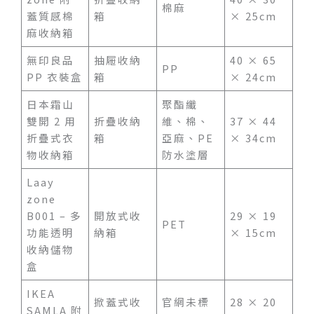
棉麻
蓋質感棉
箱
× 25cm
麻收納箱
無印良品
抽屜收納
40 × 65
PP
PP 衣裝盒
箱
× 24cm
日本霜山
聚酯纖
雙開 2 用
折疊收納
維、棉、
37 × 44
折疊式衣
箱
亞麻、PE
× 34cm
物收納箱
防水塗層
Laay
zone
B001 – 多
開放式收
29 × 19
PET
功能透明
納箱
× 15cm
收納儲物
盒
IKEA
掀蓋式收
官網未標
28 × 20
SAMLA 附