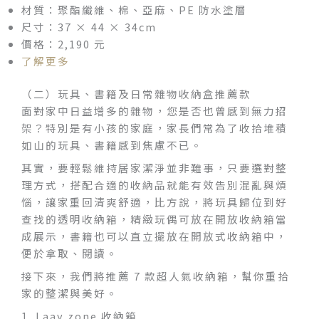
材質：聚酯纖維、棉、亞麻、PE 防水塗層
尺寸：37 × 44 × 34cm
價格：2,190 元
了解更多
（二）玩具、書籍及日常雜物收納盒推薦款
面對家中日益增多的雜物，您是否也曾感到無力招
架？特別是有小孩的家庭，家長們常為了收拾堆積
如山的玩具、書籍感到焦慮不已。
其實，要輕鬆維持居家潔淨並非難事，只要選對整
理方式，搭配合適的收納品就能有效告別混亂與煩
惱，讓家重回清爽舒適，比方說，將玩具歸位到好
查找的透明收納箱，精緻玩偶可放在開放收納箱當
成展示，書籍也可以直立擺放在開放式收納箱中，
便於拿取、閱讀。
接下來，我們將推薦 7 款超人氣收納箱，幫你重拾
家的整潔與美好。
1. Laay zone 收納箱