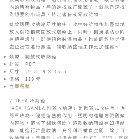
內的所有物品，無須翻找或打開蓋子，就能迅速找
到想要的小玩具、特定書籍或零散雜物。
這款透明收納箱尺寸適中，收拾好雜物後能整齊地
放入儲物櫃或開放式層架上，同時，側邊還貼心附
有把手設計，即使箱內裝滿物品，也能輕鬆地從深
處拉出或進行搬運，讓收納整理工作更加輕鬆。
類型：開放式收納箱
材質：PET
尺寸：29 × 19 × 15cm
價格：119 元
立即選購
2. IKEA 收納箱
IKEA「SAMLA 附蓋收納箱」是掀蓋式收納盒，有
簡單收納、隔絕落塵的作用，透明的櫃體方便觀察
內容物，節省了翻找時間。這款收納箱設有凹槽結
構，能進行堆疊收納、充分利用垂直空間。除了可
收納玩具、書籍外，也適合放一些 CD、DVD、充電