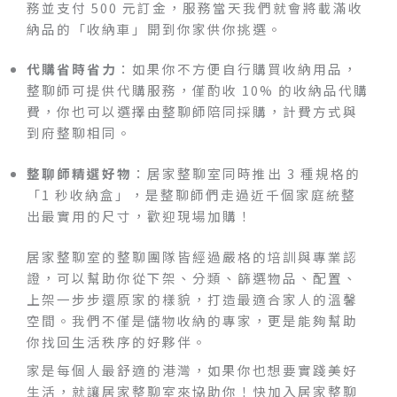
務並支付 500 元訂金，服務當天我們就會將載滿收
納品的「收納車」開到你家供你挑選。
代購省時省力
：如果你不方便自行購買收納用品，
整聊師可提供代購服務，僅酌收 10% 的收納品代購
費，你也可以選擇由整聊師陪同採購，計費方式與
到府整聊相同。
整聊師精選好物
：居家整聊室同時推出 3 種規格的
「1 秒收納盒」，是整聊師們走過近千個家庭統整
出最實用的尺寸，歡迎現場加購！
居家整聊室的整聊團隊皆經過嚴格的培訓與專業認
證，可以幫助你從下架、分類、篩選物品、配置、
上架一步步還原家的樣貌，打造最適合家人的溫馨
空間。我們不僅是儲物收納的專家，更是能夠幫助
你找回生活秩序的好夥伴。
家是每個人最舒適的港灣，如果你也想要實踐美好
生活，就讓居家整聊室來協助你！快加入居家整聊