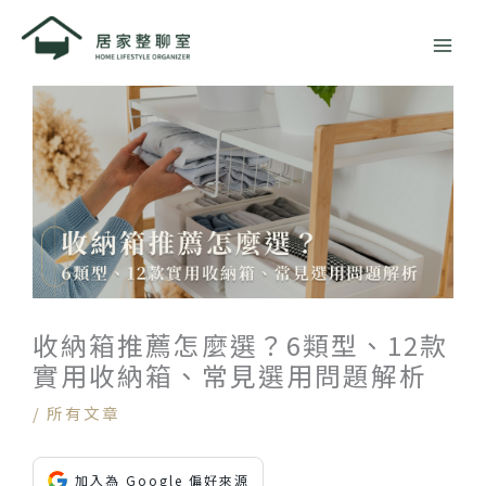
跳
至
主
要
內
容
收納箱推薦怎麼選？6類型、12款
實用收納箱、常見選用問題解析
/
所有文章
加入為 Google 偏好來源