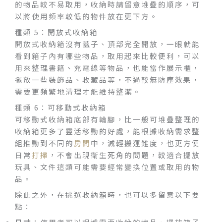
的物品較不易取用，收納時請留意堆疊的順序，可
以將使用頻率較低的物件放在更下方。
種類 5：開放式收納箱
開放式收納箱沒有蓋子、頂部完全開放，一眼就能
看到箱子內有哪些物品，取用起來比較便利，可以
用來整理書籍、充電線等物品，也能當作展示櫃，
擺放一些裝飾品、收藏品等，不過較無防塵效果，
需要更頻繁地清理才能維持整潔。
種類 6：可移動式收納箱
可移動式收納箱底部有輪腳，比一般可堆疊整理的
收納箱更多了靈活移動的好處，能根據收納需求整
組推動到不同的
房間
中，減輕搬運難度，也更方便
日常
打掃
，不會出現衛生死角的問題，較適合擺放
玩具、文件這類可能需要經常變換位置或取用的物
品。
除此之外，在挑選收納箱時，也可以多留意以下要
點：