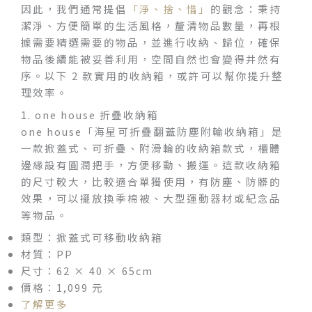
因此，我們通常提倡
「淨、捨、惜」
的觀念：秉持
潔淨、方便簡單的生活風格，釐清物品數量，再根
據需要精選需要的物品，並進行收納、歸位，確保
物品後續能被妥善利用，空間自然也會變得井然有
序。以下 2 款實用的收納箱，或許可以幫你提升整
理效率。
1. one house 折疊收納箱
one house「海星可折疊翻蓋防塵附輪收納箱」是
一款掀蓋式、可折疊、附滑輪的收納箱款式，櫃體
邊緣設有圓潤把手，方便移動、搬運。這款收納箱
的尺寸較大，比較適合單獨使用，有防塵、防髒的
效果，可以擺放換季棉被、大型運動器材或紀念品
等物品。
類型：掀蓋式可移動收納箱
材質：PP
尺寸：62 × 40 × 65cm
價格：1,099 元
了解更多