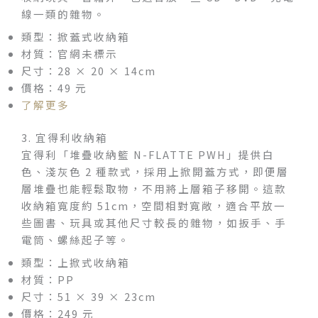
線一類的雜物。
類型：掀蓋式收納箱
材質：官網未標示
尺寸：28 × 20 × 14cm
價格：49 元
了解更多
3. 宜得利收納箱
宜得利「堆疊收納籃 N-FLATTE PWH」提供白
色、淺灰色 2 種款式，採用上掀開蓋方式，即便層
層堆疊也能輕鬆取物，不用將上層箱子移開。這款
收納箱寬度約 51cm，空間相對寬敞，適合平放一
些圖書、玩具或其他尺寸較長的雜物，如扳手、手
電筒、螺絲起子等。
類型：上掀式收納箱
材質：PP
尺寸：51 × 39 × 23cm
價格：249 元