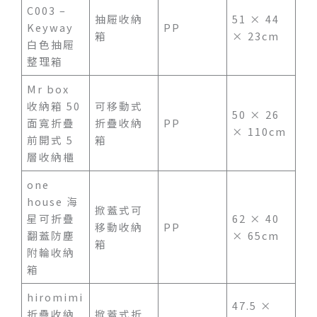
C003 –
抽屜收納
51 × 44
Keyway
PP
箱
× 23cm
白色抽屜
整理箱
Mr box
收納箱 50
可移動式
50 × 26
面寬折疊
折疊收納
PP
× 110cm
前開式 5
箱
層收納櫃
one
house 海
掀蓋式可
星可折疊
62 × 40
移動收納
PP
翻蓋防塵
× 65cm
箱
附輪收納
箱
hiromimi
47.5 ×
折疊收納
掀蓋式折