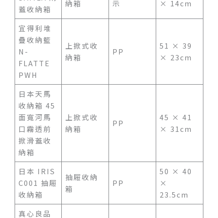
納箱
示
× 14cm
蓋收納箱
宜得利堆
疊收納籃
上掀式收
51 × 39
N-
PP
納箱
× 23cm
FLATTE
PWH
日本天馬
收納箱 45
面寬河馬
上掀式收
45 × 41
PP
口霧透前
納箱
× 31cm
掀滑蓋收
納箱
日本 IRIS
50 × 40
抽屜收納
C001 抽屜
PP
×
箱
收納箱
23.5cm
真心良品