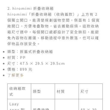
2. hiromimi 折疊收納箱
hiromimi「折疊收納箱（收納蓋款）」上方有 2
個獨立開口，能清楚規劃儲物空間，側面有 1 個寬
敞開口，方便堆疊取物，省去搬動麻煩。這款收納
箱尺寸適中，每個開口處都設計了安全鎖扣，能避
免內容物在搬運、移動過程中意外散落，也可以確
保物品存放安全。
類型：掀蓋式折疊收納箱
材質：PP
尺寸：47.5 × 29.5 × 29.5cm
價格：899 元
了解更多
收納箱款
類型
材質
尺寸
式
Laay
zone 附
折疊收納
40 × 30