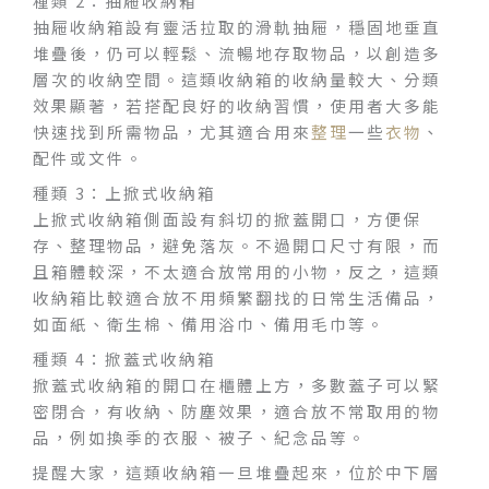
種類 2：抽屜收納箱
抽屜收納箱設有靈活拉取的滑軌抽屜，穩固地垂直
堆疊後，仍可以輕鬆、流暢地存取物品，以創造多
層次的收納空間。這類收納箱的收納量較大、分類
效果顯著，若搭配良好的收納習慣，使用者大多能
快速找到所需物品，尤其適合用來
整理
一些
衣物
、
配件或文件。
種類 3：上掀式收納箱
上掀式收納箱側面設有斜切的掀蓋開口，方便保
存、整理物品，避免落灰。不過開口尺寸有限，而
且箱體較深，不太適合放常用的小物，反之，這類
收納箱比較適合放不用頻繁翻找的日常生活備品，
如面紙、衛生棉、備用浴巾、備用毛巾等。
種類 4：掀蓋式收納箱
掀蓋式收納箱的開口在櫃體上方，多數蓋子可以緊
密閉合，有收納、防塵效果，適合放不常取用的物
品，例如換季的衣服、被子、紀念品等。
提醒大家，這類收納箱一旦堆疊起來，位於中下層