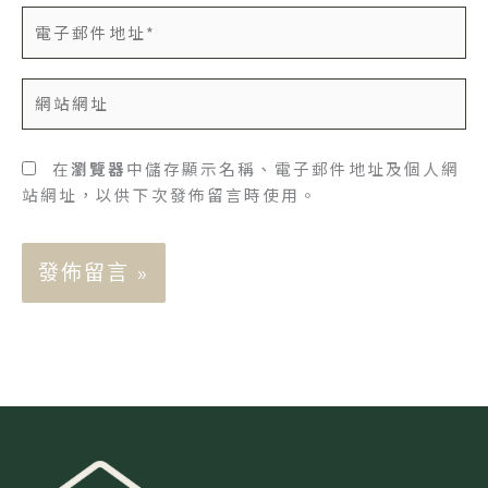
電
子
郵
網
件
站
地
網
址
址
在
瀏覽器
中儲存顯示名稱、電子郵件地址及個人網
*
站網址，以供下次發佈留言時使用。