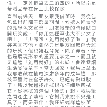
性，一定會把筆丟三落四的，所以還是
帶贈品筆在身上比較保險。
直到前幾天，朋友跟我借筆時，我從包
包拿出前陣子選舉期間，候選人拜票發
的亮綠色文宣筆。朋友接筆的時候隨口
開玩笑說，「你用這種筆也太不少女了
吧！」「少囉嗦，能用就好了啦！」我
笑著回答他。雖然只是朋友間無傷大雅
的玩笑，但也讓我發覺，除了穿著，筆
也是展現形象的重要元素之一。而且就
是這種「能用就好」的心態，會逐漸讓
生活變得草率。當天回家，我馬上拿出
我那收藏在抽屜深處多年的成年禮。那
枝筆塵封在盒子許久，已經有點斑駁
了，所以我還找出拭銀布仔細地擦拭
它。從擦拭的這個「儀式」起，我與筆
之間產生了連結，它對我來說不只是工
具了，而是夥伴。我仔細端詳這枝筆，