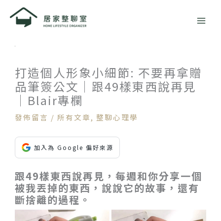
跳
至
主
要
內
容
打造個人形象小細節: 不要再拿贈
品筆簽公文｜跟49樣東西說再見
｜Blair專欄
發佈留言
/
所有文章
,
整聊心理學
加入為 Google 偏好來源
跟49樣東西說再見，每週和你分享一個
被我丟掉的東西，說說它的故事，還有
斷捨離的過程。