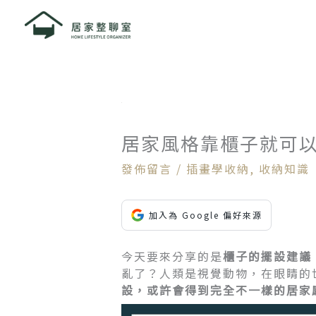
跳
至
主
要
內
容
居家風格靠櫃子就可
發佈留言
/
插畫學收納
,
收納知識
加入為 Google 偏好來源
今天要來分享的是
櫃子的擺設建議
亂了？人類是視覺動物，在眼睛的
設，或許會得到完全不一樣的居家