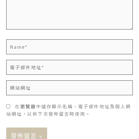
入
內
容...
Name*
電
子
郵
網
件
站
地
網
址
址
在
瀏覽器
中儲存顯示名稱、電子郵件地址及個人網
*
站網址，以供下次發佈留言時使用。