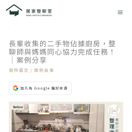
跳
至
主
要
內
容
長輩收集的二手物佔據廚房，整
聊師與媽媽同心協力完成任務！
｜案例分享
發佈留言
/
案例故事
加入為 Google 偏好來源