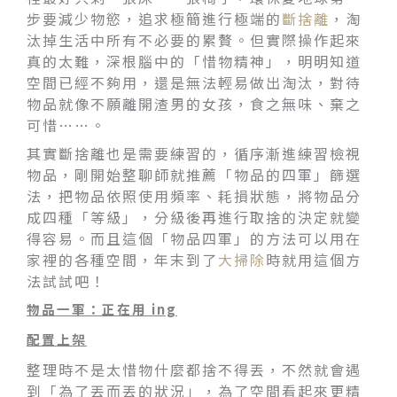
步要減少物慾，追求極簡進行極端的
斷捨離
，淘
汰掉生活中所有不必要的累贅。但實際操作起來
真的太難，深根腦中的「惜物精神」，明明知道
空間已經不夠用，還是無法輕易做出淘汰，對待
物品就像不願離開渣男的女孩，食之無味、棄之
可惜……。
其實斷捨離也是需要練習的，循序漸進練習檢視
物品，剛開始整聊師就推薦「物品的四軍」篩選
法，把物品依照使用頻率、耗損狀態，將物品分
成四種「等級」，分級後再進行取捨的決定就變
得容易。而且這個「物品四軍」的方法可以用在
家裡的各種空間，年末到了
大掃除
時就用這個方
法試試吧！
物品一軍：正在用 ing
配置上架
整理時不是太惜物什麼都捨不得丟，不然就會遇
到「為了丟而丟的狀況」，為了空間看起來更精