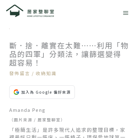
跳
至
主
要
內
容
斷．捨．離實在太難……利用「物
品的四軍」分類法，讓篩選變得
超容易！
發佈留言
/
收納知識
加入為 Google 偏好來源
Amanda Peng
（圖片來源 / 居家整聊室）
「極簡生活」是許多現代人追求的整理目標，家
裡最好只剩一張床、一張椅子，環保愛地球第一