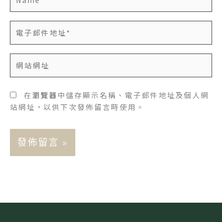
電
子
郵
網
件
站
地
網
址
址
在
瀏覽器
中儲存顯示名稱、電子郵件地址及個人網
*
站網址，以供下次發佈留言時使用。