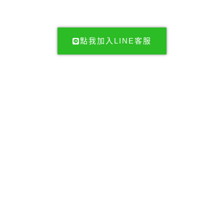
方line，由專業顧問與您討論。
點我加入LINE客服