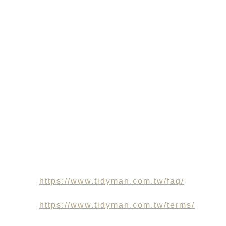
住家整齊，為您省時省錢，讓您有更多時間
關注在自己喜愛的事物上！
▲ 整理當天是否一定要在場？
您在場將達到最好的效果，希望您能您全程
一起參與！整理過程主要是整聊師負責施
作，但會有許多需要跟您討論的部分，例
如：確認哪些物品需要保留、淘汰、轉贈，
以及確認您使用物品的習慣，好為您量身打
造適合您的擺放位置。過程中也會敎您整理
的技巧，即使整聊師服務完成離開後，還是
能夠自行維持，保持居住環境長久的整潔
喔！
其他相關資料請詳閱
整聊服務常見問答
Q&A
:
https://www.tidyman.com.tw/faq/
服務條款 :
https://www.tidyman.com.tw/terms/
若您不清楚自己適合的方案，歡迎加入官