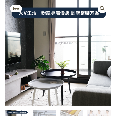
價
跳
大
格
至
V
特價
範
主
生
圍：
要
活
NT$5,880
內
｜
到
容
粉
NT$20,800
絲
優
惠
數
量