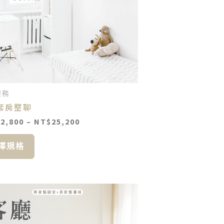
款
式。
可
在
產
品
頁
面
服務
選
套房整聊
擇
選
12,800
–
NT$
25,200
項
擇規格
價
此
格
產
範
品
圍：
NT$12,800