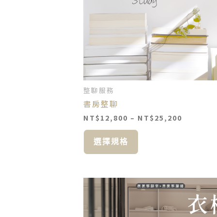
款
式。
可
在
產
品
頁
面
整聊服務
選
書房整聊
擇
選
NT$
12,800
–
NT$
25,200
項
選擇規格
價
此
格
產
範
品
圍：
NT$12,8