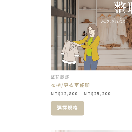
有
到
多
NT$25,2
種
款
式。
可
在
產
品
頁
面
整聊服務
選
衣櫃/更衣室整聊
擇
選
NT$
12,800
–
NT$
25,200
項
選擇規格