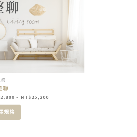
有
到
多
NT$25,200
種
款
式。
可
在
產
品
頁
面
服務
選
整聊
擇
選
12,800
–
NT$
25,200
項
擇規格