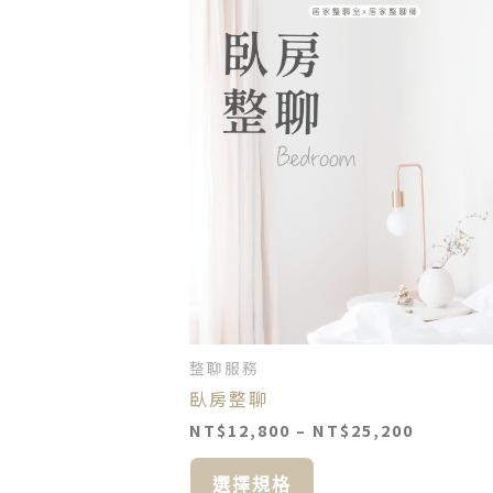
價
此
格
產
範
品
圍：
NT$12,8
有
到
多
NT$25,2
種
款
式。
可
在
產
品
頁
面
整聊服務
選
臥房整聊
擇
選
NT$
12,800
–
NT$
25,200
項
選擇規格