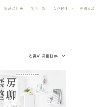
收納品列表
生活小聚
合作夥伴
專欄文章
價
此
格
產
範
品
圍：
NT$12,800
有
到
多
NT$25,200
種