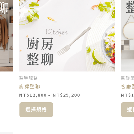
有
到
多
00
NT$25,200
種
款
式。
可
在
產
品
頁
面
整聊服務
整聊
選
廚房整聊
客廳
擇
選
NT$
12,800
–
NT$
25,200
NT$
項
選擇規格
選