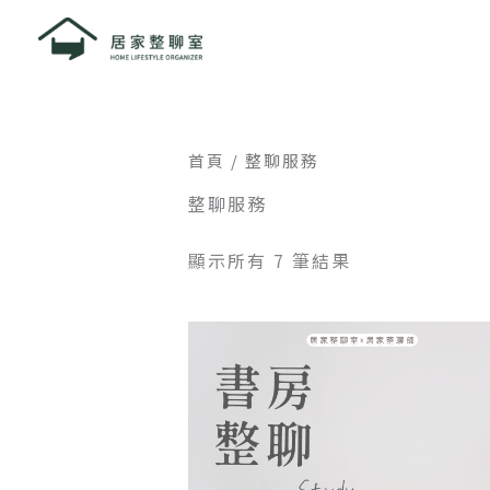
依
跳
最
至
新
項
主
目
要
排
序
內
容
首頁
/ 整聊服務
整聊服務
顯示所有 7 筆結果
價
此
格
產
範
品
圍：
NT$12,8
有
到
多
NT$25,2
種