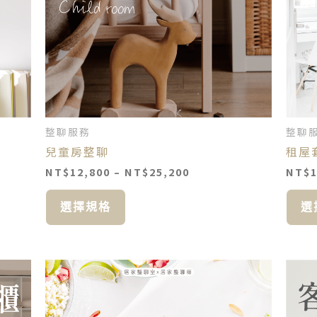
款
式。
可
在
產
品
頁
面
整聊服務
整聊
選
兒童房整聊
租屋
擇
選
NT$
12,800
–
NT$
25,200
NT$
項
選擇規格
選
價
此
格
產
範
品
圍：
00
NT$12,800