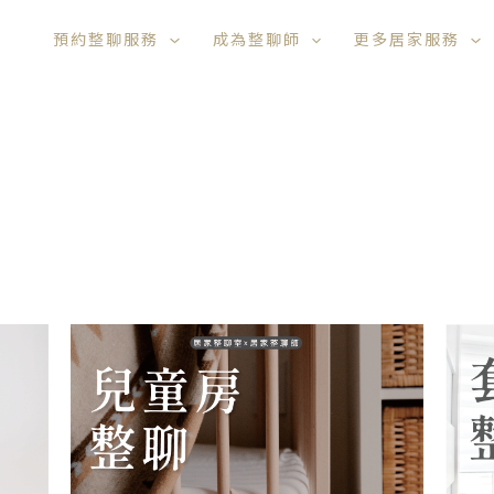
預約整聊服務
成為整聊師
更多居家服務
價
此
格
產
範
品
圍：
00
NT$12,800
有
到
多
00
NT$25,200
種