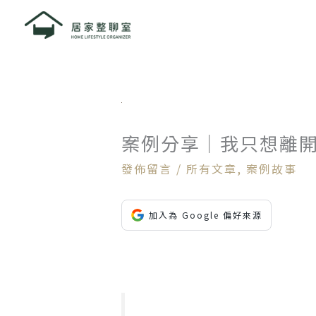
跳
至
主
要
內
容
案例分享｜我只想離
發佈留言
/
所有文章
,
案例故事
加入為 Google 偏好來源