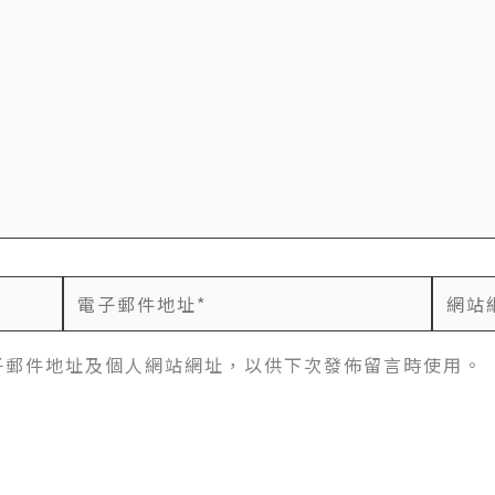
電
網
子
站
郵
網
子郵件地址及個人網站網址，以供下次發佈留言時使用。
件
址
地
址
*