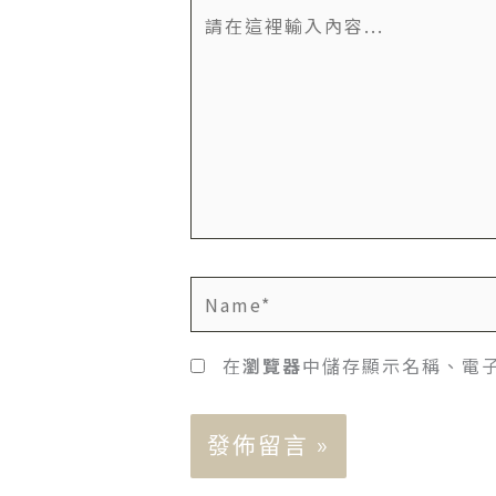
請
在
這
裡
輸
入
內
容...
Name*
在
瀏覽器
中儲存顯示名稱、電