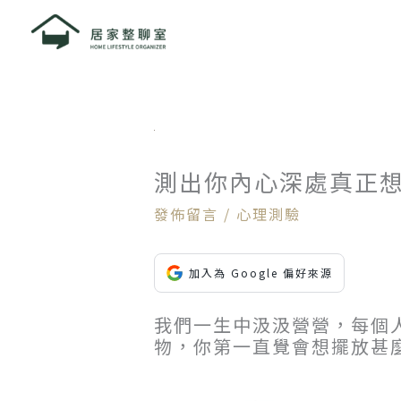
跳
至
主
要
內
容
測出你內心深處真正
發佈留言
/
心理測驗
加入為 Google 偏好來源
我們一生中汲汲營營，每個
物，你第一直覺會想擺放甚