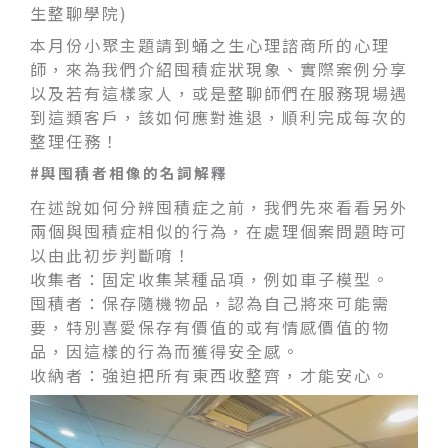
生整聊學院)
本月份小聚主題請到蛹之生心理諮商所的心理
師，來為我們介紹囤積症狀現象、實際案例分享
以及若有這樣家人，或是整聊師們在服務現場遇
到這類客戶，該如何應對進退，順利完成每次的
整理任務！
#與囤積者相像的名詞解釋
在述說如何分辨囤積症之前，我們先來看看另外
兩個與囤積症相似的行為，在處理個案問題時可
以由此初步判斷唷！
收集者：固定收集某種品項，例如車子模型。
囤積者：保存隨機物品，認為自己將來可能需
要，特別喜愛保存有價值的或有情感價值的物
品，因這樣的行為而獲得安全感。
收納者：強迫把所有東西收整齊，才能安心。