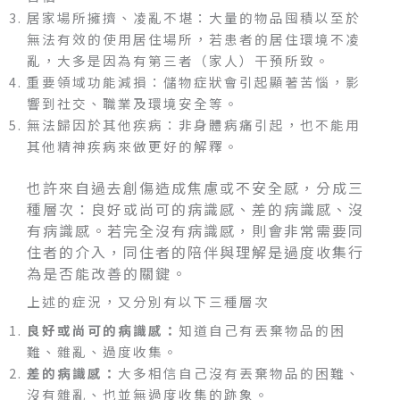
居家場所擁擠、凌亂不堪：大量的物品囤積以至於
無法有效的使用居住場所，若患者的居住環境不凌
亂，大多是因為有第三者（家人）干預所致。
重要領域功能減損：儲物症狀會引起顯著苦惱，影
響到社交、職業及環境安全等。
無法歸因於其他疾病：非身體病痛引起，也不能用
其他精神疾病來做更好的解釋。
也許來自過去創傷造成焦慮或不安全感，分成三
種層次：良好或尚可的病識感、差的病識感、沒
有病識感。若完全沒有病識感，則會非常需要同
住者的介入，同住者的陪伴與理解是過度收集行
為是否能改善的關鍵。
上述的症況，又分別有以下三種層次
良好或尚可的病識感：
知道自己有丟棄物品的困
難、雜亂、過度收集。
差的病識感：
大多相信自己沒有丟棄物品的困難、
沒有雜亂、也並無過度收集的跡象。