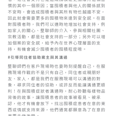
慣的其中一個原因；當囤積者與他人的關係感到
不安時，會造成囤積者與其所有物也越趨不安，
因此就會需要更多的囤積物來達到安全感。在面
對囤積者時，我們可以適時地增加社會支持，例
如家人的關心、整聊師的介入、參與相關社團、
宗教活動，都是社會支持的一部分；另外可以增
加個案的安全感，給予內在世界心理層面的支
持，有機會減少囤積者的囤積程度唷。
#引導同住者協助案主與其溝通
整聊師們在客戶現場時也要時刻提醒自己，在服
務現場作戰的不是只有自己，同住者或親朋好
友、家人，都是我們在服務現場可以溝通的對
象，尋求同住者的協助，或許反而能讓溝通更順
利！在與囤積症狀者溝通時，耐心聆聽每樣物品
背後的故事，讓囤積患者的故事被看見、被承
認，他才有機會放下。找出囤積症患者在意的東
西或情感支持來源，他們通常都願意為了在意的
東西去做改變。