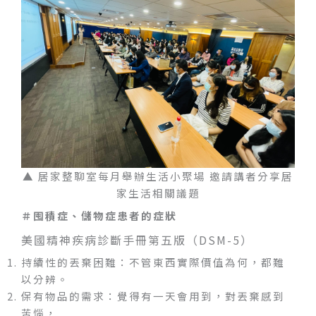
▲ 居家整聊室每月舉辦生活小聚場 邀請講者分享居
家生活相關議題
＃囤積症、儲物症患者的症狀
美國精神疾病診斷手冊第五版（DSM-5）
持續性的丟棄困難：不管東西實際價值為何，都難
以分辨。
保有物品的需求：覺得有一天會用到，對丟棄感到
苦惱，