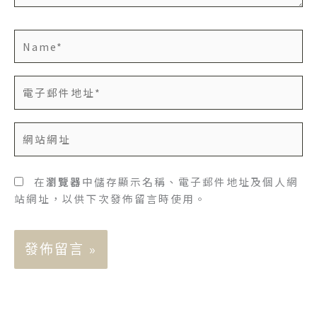
Name*
電
子
郵
網
件
站
地
網
址
址
在
瀏覽器
中儲存顯示名稱、電子郵件地址及個人網
*
站網址，以供下次發佈留言時使用。