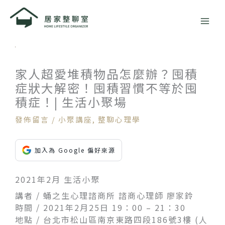
跳
至
主
要
內
容
家人超愛堆積物品怎麼辦？囤積
症狀大解密！囤積習慣不等於囤
積症！| 生活小聚場
發佈留言
/
小聚講座
,
整聊心理學
加入為 Google 偏好來源
2021年2月 生活小聚
講者 / 蛹之生心理諮商所 諮商心理師 廖家鈴
時間 / 2021年2月25日 19：00 – 21：30
地點 / 台北市松山區南京東路四段186號3樓 (人