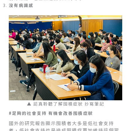
沒有病識感
▲ 認真聆聽了解囤積症狀 抄寫筆記
#足夠的社會支持 有機會改善囤積症狀
國外的研究報告顯示囤積者大多是低社會支持
者，低社會支持也是造成囤積症更加維持這個習