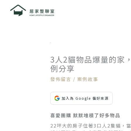
跳
至
主
要
內
容
3人2貓物品爆量的家
例分享
發佈留言
/
案例故事
加入為 Google 偏好來源
喜愛團購 默默堆積了好多物品
22坪大的房子住著3口人2隻貓