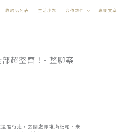
收納品列表
生活小聚
合作夥伴
專欄文章
部超整齊！- 整聊案
道還能行走，玄關處即堆滿紙箱、未