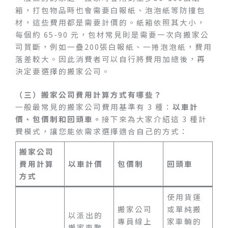
箱，打包物品時也會需要白報紙、泡泡紙等防撞包
材，這些費用都是需要計價的。紙箱依照其大小，
每個約 65-90 元，包材常見則是需要一次向搬家公
司買斷，例如一疊200張白報紙、一捲泡泡紙，費用
落差較大。因此消費者可以自行將費用加總後，再
決定要選擇的搬家公司。
（三）搬家公司費用計算方式有哪些？
一般最常見的搬家公司費用基準有 3 種：
以車計
價、包價制和回頭車。
接下來為大家介紹這 3 種計
費模式，讓您能依需求選擇適合自己的方式：
搬家公司
費用計算
以車計價
包價制
回頭車
方式
使用貨運
搬家公司
或單純搬
以派出的
專員線上
家車輛的
搬家車數