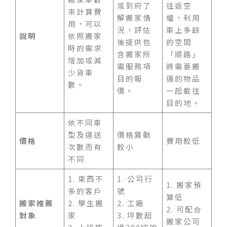
或到府了
往返空
來計算費
解搬家情
檔，利用
用，可以
況，評估
車上多餘
說明
依照搬家
後提供包
的空間
時的需求
含搬家所
「順路」
增加或減
需服務項
將需要搬
少貨車
目的報
運的物品
數。
價。
一起載往
目的地。
依不同車
型及運送
價格異動
價格
費用較低
次數而有
較小
不同
1. 東西不
1. 公司行
1. 搬家預
多的客戶
號
算低
搬家推薦
2. 學生搬
2. 工廠
2. 可配合
對象
家
3. 坪數超
搬家公司