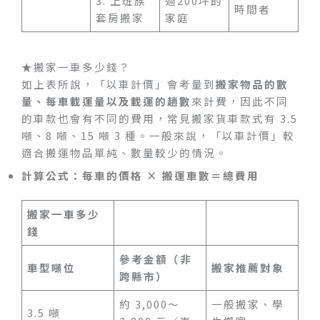
3. 上班族
過200坪的
時間者
套房搬家
家庭
★搬家一車多少錢？
如上表所說，「以車計價」會考量到
搬家物品的數
量、每車載運量以及載運的趟數
來計費，因此不同
的車款也會有不同的費用，常見搬家貨車款式有 3.5
噸、8 噸、15 噸 3 種。一般來說，「以車計價」較
適合搬運物品單純、數量較少的情況。
計算公式：每車的價格 × 搬運車數＝總費用
搬家一車多少
錢
參考金額（非
車型噸位
搬家推薦對象
跨縣市）
約 3,000～
一般搬家、學
3.5 噸