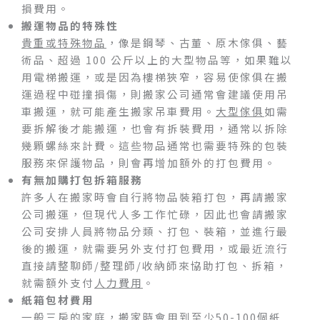
損費用。
搬運物品的特殊性
貴重或特殊物品
，像是鋼琴、古董、原木傢俱、藝
術品、超過 100 公斤以上的大型物品等，如果難以
用電梯搬運，或是因為樓梯狹窄，容易使傢俱在搬
運過程中碰撞損傷，則搬家公司通常會建議使用吊
車搬運，就可能產生搬家吊車費用。
大型傢俱
如需
要拆解後才能搬運，也會有拆裝費用，通常以拆除
幾顆螺絲來計費。這些物品通常也需要特殊的包裝
服務來保護物品，則會再增加額外的打包費用。
有無加購打包拆箱服務
許多人在搬家時會自行將物品裝箱打包，再請搬家
公司搬運，但現代人多工作忙碌，因此也會請搬家
公司安排人員將物品分類、打包、裝箱，並進行最
後的搬運，就需要另外支付打包費用，或最近流行
直接請整聊師/整理師/收納師來協助打包、拆箱，
就需額外支付
人力費用
。
紙箱包材費用
一般三房的家庭，搬家時會用到至少50-100個紙