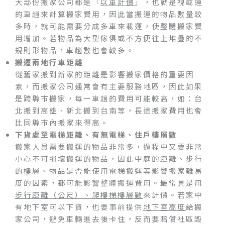
大部份搬家公司都是「
以車計價
」，也就是視載運
的車趟來計算搬家費用，因此當搬運的物品數量較
多時，就可能需要分成多車來載運，使整體搬家費
用增加。若物品為大型傢俱或不方便往上堆疊的不
規則形物品，車趟數也會較多。
搬遷兩地行車距離
從舊家搬到新家的距離是影響搬家價格的重要因
素，而搬家公司通常會有主要服務地區，因此如果
是跨縣市搬家，每一車趟的費用可能較高，如：台
北搬到高雄、新北搬到台南等，長途搬家費用也會
比同縣市內搬家來得高。
下貨處至電梯距離、有無電梯、住戶樓層數
搬家人員需要搬運的物品非常多，過程中又要非常
小心不可損壞搬運的物品，因此中庭的距離、步行
的樓層、物品是否能使用電梯搬運等影響搬家難易
度的因素，都可能影響整體搬運費用。最常見是用
步行距離（公尺）、爬樓梯樓層數
來計價。若家中
有地下室可以下貨，也要事前提供
地下室高度
給搬
家公司，避免車輛進去後卡住，反而要賠償社區毀