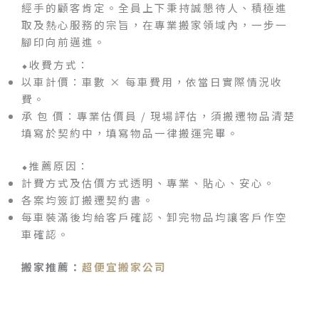
經手的顧客肯定。全員上下秉持誠懇待人、積極進
取及熱心服務的宗旨，在專業搬家領域內，一步一
腳印向前邁進。
⬥收費方式：
以車計價：車數 × 每車費用，依當日實際情況收
費。
承 包 價：專業估價員 / 現場評估，須搬遷物品清楚
填寫於契約中，填寫物品一律搬運完畢。
⬥推薦原因：
計費方式及估價方式透明、專業、貼心、安心。
各案均簽訂搬遷契約書。
每車裝滿後均給客戶確認、卸完物品均讓客戶作空
車確認。
搬家推薦：
超便宜搬家公司