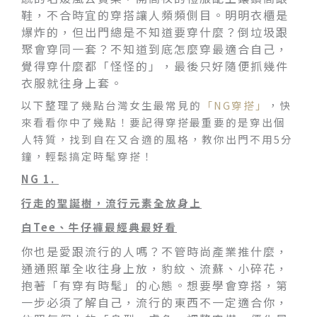
鞋，不合時宜的穿搭讓人頻頻側目。明明衣櫃是
爆炸的，但出門總是不知道要穿什麼？倒垃圾跟
聚會穿同一套？不知道到底怎麼穿最適合自己，
覺得穿什麼都「怪怪的」，最後只好隨便抓幾件
衣服就往身上套。
以下整理了幾點台灣女生最常見的
「NG穿搭」
，快
來看看你中了幾點！要記得穿搭最重要的是穿出個
人特質，找到自在又合適的風格，教你出門不用5分
鐘，輕鬆搞定時髦穿搭！
NG 1.
行走的聖誕樹，流行元素全放身上
白
Tee
、牛仔褲
最經典最好看
你也是愛跟流行的人嗎？不管時尚產業推什麼，
通通照單全收往身上放，豹紋、流蘇、小碎花，
抱著「有穿有時髦」的心態。想要學會穿搭，第
一步必須了解自己，流行的東西不一定適合你，