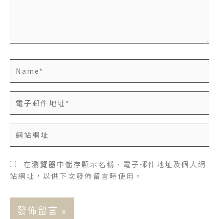
入
內
容...
Name*
電
子
郵
網
件
站
地
網
址
址
在
瀏覽器
中儲存顯示名稱、電子郵件地址及個人網
*
站網址，以供下次發佈留言時使用。