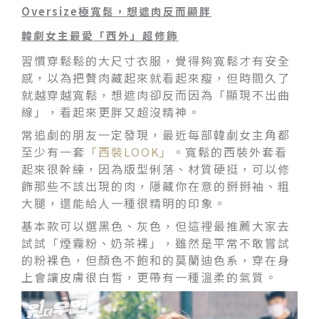
Oversize極寬鬆，想遮肉反而顯胖
韓劇女主最愛「西外」
超修飾
習慣穿鬆鬆的大尺寸衣服，覺得夠寬鬆才有安全
感，以為把贅肉藏起來就看起來瘦，但時間久了
就越穿越寬鬆，想遮肉卻反而因為「顯現不出曲
線」，看起來更胖又超沒精神。
常追劇的朋友一定發現，最近每部韓劇女主角都
至少有一套
「西裝LOOK」
。寬鬆的西裝外套看
起來很幹練，因為版型俐落、材質硬挺，可以修
飾那些不該出現的肉，隱藏你在意的掰掰袖、粗
大腿，還能給人一種很精明的印象。
基本款可以選黑色、灰色，但這裡最推薦大家去
試試「煙霧粉、奶茶裸」，雖然是平常不敢嘗試
的粉裸色，但顏色不飽和的莫蘭迪色系，穿在身
上會讓皮膚很白皙，更帶有一種溫柔的氣質。