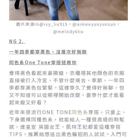
圖片來源IG@ivy_liu915，@aimeeyunyunsun，
@melodykliu
NG 2.
一年四季都穿黑色，沒層次好無聊
同色系One Tone穿搭
拯救你
覺得黑色看起來最顯瘦，衣櫃裡其他顏色的衣服
直接被打入冷宮，不管什麼場合、季節，一年四
季都穿黑色包緊緊。這樣穿久了覺得好無聊，但
又不知道可以從哪裡開始改變，要穿什麼才能看
起來瘦又好看？
近年來很流行ONE TONE
同色系
穿搭，只要上、
下身選擇同種色系，就能給人一種很高級的時髦
感，連皇室 英國女王、凱特王妃都愛這種穿搭
TIPS，推薦給想逃出黑色輪迴的人試試。入門可