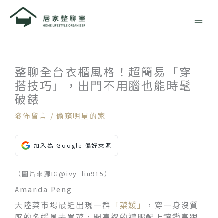
跳
至
主
要
內
容
整聊全台衣櫃風格！超簡易「穿
搭技巧」，出門不用腦也能時髦
破錶
發佈留言
/
偷窺明星的家
加入為 Google 偏好來源
（圖片來源IG@ivy_liu915）
Amanda Peng
大陸菜市場最近出現一群
「菜媛」
，穿一身沒質
感的名媛風去買菜，開高衩的禮服配上鑲鑽高跟