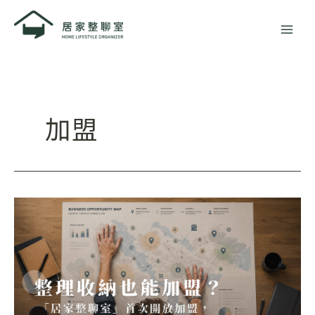
跳
至
主
要
內
容
加盟
整
理
收
納
也
能
加