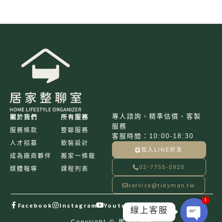
潢
的
輕
資
產
創
業
模
式
專人諮詢、精準估價、客製
關於我們
所有服務
服務
服務條款
整聊服務
客服時間：10:00-18:30
人才招募
軟裝設計
加入LINE好友
成為廠商夥伴
搬家一條龍
02-7755-0920
媒體報導
課程列表
service@tidyman.tw
1
Facebook
Instagram
Youtube
線上客服