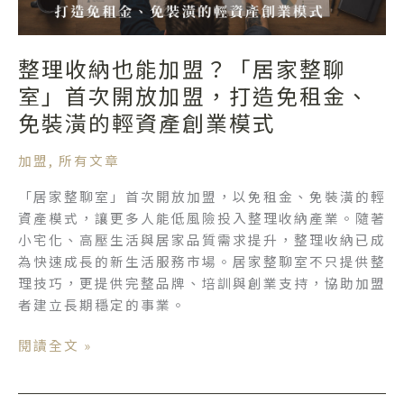
盟？
「居
家
整理收納也能加盟？「居家整聊
整
室」首次開放加盟，打造免租金、
聊
免裝潢的輕資產創業模式
室」
首
加盟
,
所有文章
次
開
「居家整聊室」首次開放加盟，以免租金、免裝潢的輕
放
資產模式，讓更多人能低風險投入整理收納產業。隨著
加
小宅化、高壓生活與居家品質需求提升，整理收納已成
盟，
為快速成長的新生活服務市場。居家整聊室不只提供整
打
理技巧，更提供完整品牌、培訓與創業支持，協助加盟
造
者建立長期穩定的事業。
免
租
閱讀全文 »
金、
免
裝