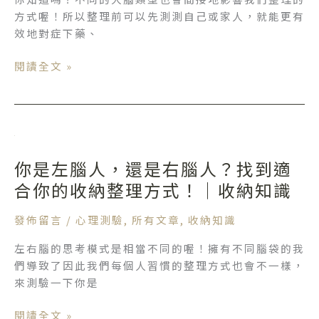
整
｜
方式喔！所以整理前可以先測測自己或家人，就能更有
理
心
效地對症下藥、
方
理
式！
測
閱讀全文 »
不
驗
同
思
考
你
類
是
型
你是左腦人，還是右腦人？找到適
左
的
腦
合你的收納整理方式！｜收納知識
行
人，
為
還
發佈留言
/
心理測驗
,
所有文章
,
收納知識
分
是
析！
左右腦的思考模式是相當不同的喔！擁有不同腦袋的我
右
｜
們導致了因此我們每個人習慣的整理方式也會不一樣，
腦
收
來測驗一下你是
人？
納
找
知
閱讀全文 »