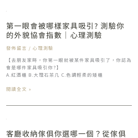
「這
第
星
一
座」
第一眼會被哪樣家具吸引? 測驗你
眼
不
會
的外貌協會指數｜心理測驗
整
被
理
哪
發佈留言
/
心理測驗
是
樣
因
【去朋友家時，你第一眼就被某件家具吸引了，你認為
家
為
會是哪件家具吸引你?】
具
念
A.紅酒櫃 B.大理石茶几 C.色調輕柔的矮櫃
吸
舊
引?
——
閱讀全文 »
測
上
驗
篇
你
的
客
外
廳
貌
客廳收納傢俱你選哪一個？從傢俱
收
協