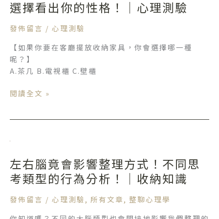
納
選擇看出你的性格！｜心理測驗
會
傢
指
俱
發佈留言
/
心理測驗
數
你
｜
【如果你要在客廳擺放收納家具，你會選擇哪一種
選
心
呢？】
哪
理
A.茶几 B.電視櫃 C.壁櫃
一
測
個？
驗
閱讀全文 »
從
傢
俱
選
左
擇
右
看
左右腦竟會影響整理方式！不同思
腦
出
竟
考類型的行為分析！｜收納知識
你
會
的
影
發佈留言
/
心理測驗
,
所有文章
,
整聊心理學
性
響
格！
你知道嗎？不同的大腦類型也會間接地影響我們整理的