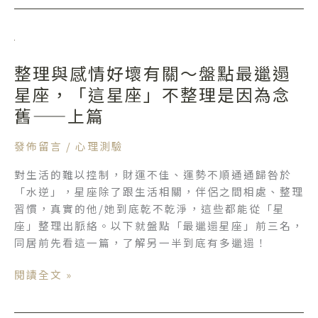
才
是
整
收
理
納
整理與感情好壞有關～盤點最邋遢
與
小
感
星座，「這星座」不整理是因為念
能
情
手
舊——上篇
好
——
壞
下
發佈留言
/
心理測驗
有
篇
對生活的難以控制，財運不佳、運勢不順通通歸咎於
關
「水逆」，星座除了跟生活相關，伴侶之間相處、整理
～
習慣，真實的他/她到底乾不乾淨，這些都能從「星
盤
座」整理出脈絡。以下就盤點「最邋遢星座」前三名，
點
同居前先看這一篇，了解另一半到底有多邋遢！
最
邋
閱讀全文 »
遢
星
座，