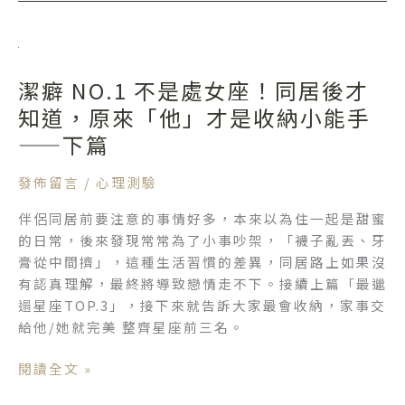
潔
癖
潔癖 NO.1 不是處女座！同居後才
NO.1
不
知道，原來「他」才是收納小能手
是
——下篇
處
女
發佈留言
/
心理測驗
座！
伴侶同居前要注意的事情好多，本來以為住一起是甜蜜
同
的日常，後來發現常常為了小事吵架，「襪子亂丟、牙
居
膏從中間擠」，這種生活習慣的差異，同居路上如果沒
後
有認真理解，最終將導致戀情走不下。接續上篇「最邋
才
遢星座TOP.3」，接下來就告訴大家最會收納，家事交
知
給他/她就完美 整齊星座前三名。
道，
原
閱讀全文 »
來
「他」