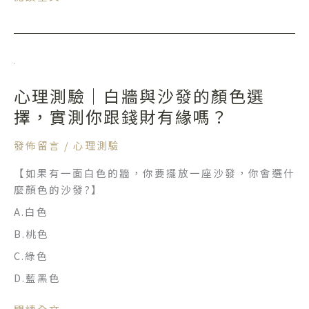
到
識
適
合
你
心
的
理
收
心理測驗｜白牆與沙發的顏色選
測
納
驗
擇，實測你跟錢財有緣嗎？
整
｜
理
白
發佈留言
/
心理測驗
方
牆
式！
【如果有一面白色的牆，你要擺放一座沙發，你會選什
與
｜
麼顏色的沙發?】
沙
收
發
A.白色
納
的
B.桃色
知
顏
識
C.綠色
色
選
D.藍黑色
擇，