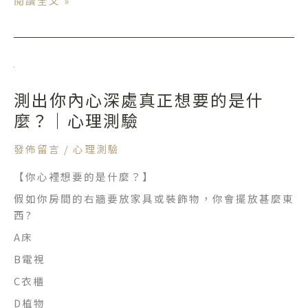
閱讀全文 »
實
測
你
跟
測
錢
出
財
測出你內心深處真正想要的是什
你
有
內
麼？｜心理測驗
緣
心
嗎？
深
發佈留言
/
心理測驗
處
【你心裡想要的是什麼？】
真
正
假如你房間的右牆要放家具或裝飾物，你會擺放甚麼東
想
西?
要
A床
的
B電視
是
什
C衣櫃
麼？
D植物