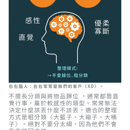
右右腦人：右右常常是我們的客戶〈XD〉。
不擅長分類與將物品歸位 ，通常都靠直
覺行事，屬於較感性的類型。常常無法
決定什麼該丟什麼不該丟，適合的整理
方式是粗分類〈大籃子、大箱子、大桶
子〉。絕對不要分太細，因為他們不會