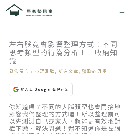
跳
至
主
要
內
容
左右腦竟會影響整理方式！不同
思考類型的行為分析！｜收納知
識
發佈留言
/
心理測驗
,
所有文章
,
整聊心理學
加入為 Google 偏好來源
你知道嗎？不同的大腦類型也會間接地
影響我們整理的方式喔！所以整理前可
以先測測自己或家人，就能更有效地對
症下藥、解決問題！還不知道你是左腦