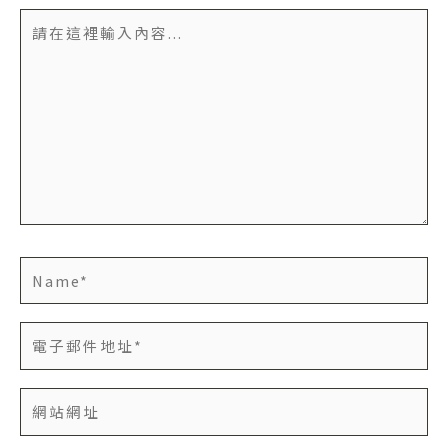
請
在
這
裡
輸
入
內
容...
Name*
電
子
郵
網
件
站
地
網