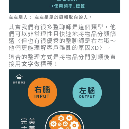
左左腦人： 左左是屬於邏輯取向的人。
其實我們有很多整聊師是這個類型，他
們可以非常理性且快速地將物品分類篩
選〈但也有很優秀的整聊師是右右哦～
他們更能理解客戶雜亂的原因XD〉。
適合的整理方式是將物品分門別類後直
接用
文字
做標籤！