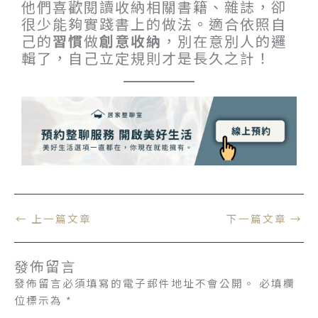
他們喜歡閱讀收納相關書籍、雜誌，卻
很少能夠實踐書上的做法。適合依照自
己的
習慣
做
創意收納
，別在意別人的邏
輯了，自己立定規則才是長久之計！
←
上一篇文章
下一篇文章
→
發佈留言
發佈留言必須填寫的電子郵件地址不會公開。
必填欄
位標示為
*