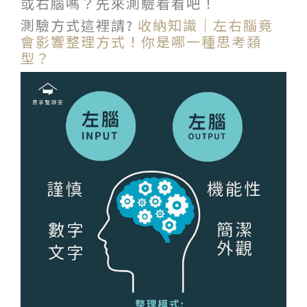
或右腦嗎？先來測驗看看吧！
測驗方式這裡請?
收納知識｜左右腦竟
會影響整理方式！你是哪一種思考類
型？