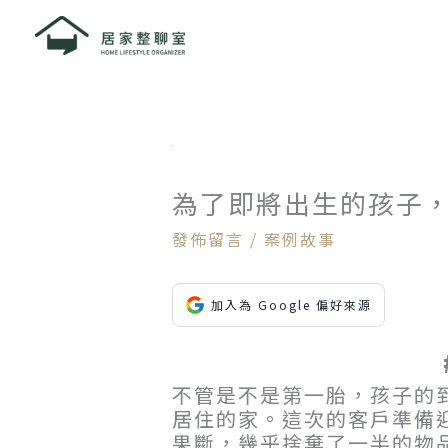
跳
至
主
要
內
容
為了即將出生的孩子
發佈留言
/
案例故事
加入為 Google 偏好來源
不管是不是第一胎，孩子的
居住的家。這次的客戶準備
果斷，幾乎捨棄了一半的物