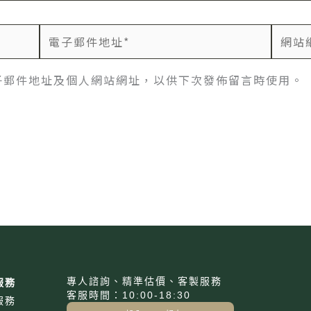
電
網
子
站
郵
網
子郵件地址及個人網站網址，以供下次發佈留言時使用。
件
址
地
址
*
專人諮詢、精準估價、客製服務
服務
客服時間：10:00-18:30
服務