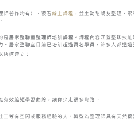
理師著作均有）、觀看
線上課程
，並主動幫親友整理，累
。
的是
居家整聊室整理師培訓課程
。課程內容涵蓋整聊技能
力。居家整聊室目前已培訓
超過萬名學員
，許多人都透過
以快速建立：
能有效縮短學習曲線，讓你少走很多彎路。
社工等有空間或服務經驗的人，轉型為整理師具有天然優