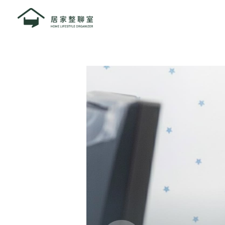
跳
至
主
要
內
容