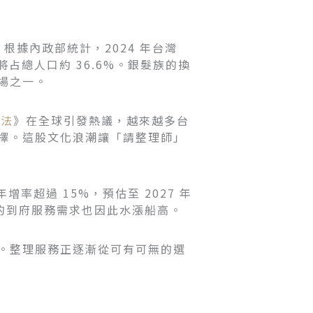
。根據內政部統計，2024 年台灣
口將占總人口約 36.6%。銀髮族的換
場之一。
魔法
》在全球引發熱議，越來越多台
擇。這股文化浪潮讓「請整理師」
率超過 15%，預估至 2027 年
師的到府服務需求也因此水漲船高。
。整理服務正逐漸從可有可無的選