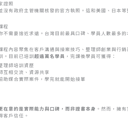
家證照
並沒有政府主管機關核發的官方執照。這和美國、日本等
課程
你不需要捨近求遠。台灣目前最具口碑、學員人數最多的
課程內容聚焦在客戶溝通與接案技巧、整理師創業與行銷
訓。目前已培訓
超過萬名學員
，完課後學員可獲得：
整理師培訓資歷
師互相交流、資源共享
協助媒合實際案件，學完就能開始接單
更在意的是實際能力與口碑，而非證書本身
。然而，擁有
得客戶信任。