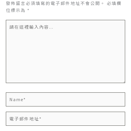
發佈留言必須填寫的電子郵件地址不會公開。
必填欄
位標示為
*
請
在
這
裡
輸
入
內
容...
Name*
電
子
郵