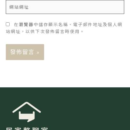
網
件
站
地
網
址
址
在
瀏覽器
中儲存顯示名稱、電子郵件地址及個人網
*
站網址，以供下次發佈留言時使用。