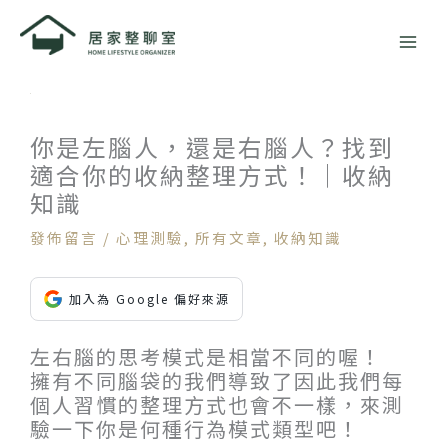
跳
至
主
要
內
容
你是左腦人，還是右腦人？找到
適合你的收納整理方式！｜收納
知識
發佈留言
/
心理測驗
,
所有文章
,
收納知識
加入為 Google 偏好來源
左右腦的思考模式是相當不同的喔！
擁有不同腦袋的我們導致了因此我們每
個人習慣的整理方式也會不一樣，來測
驗一下你是何種行為模式類型吧！