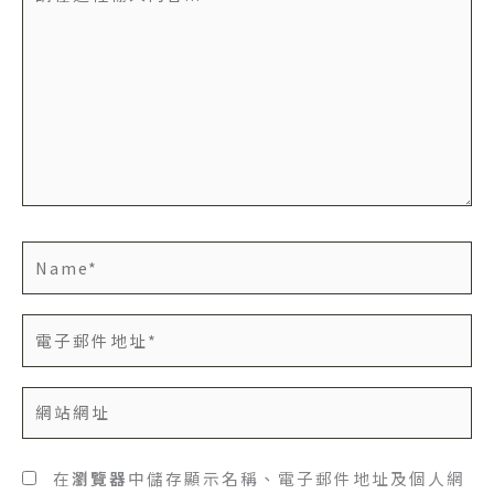
在
這
裡
輸
入
內
容...
Name*
電
子
郵
網
件
站
地
網
址
址
在
瀏覽器
中儲存顯示名稱、電子郵件地址及個人網
*