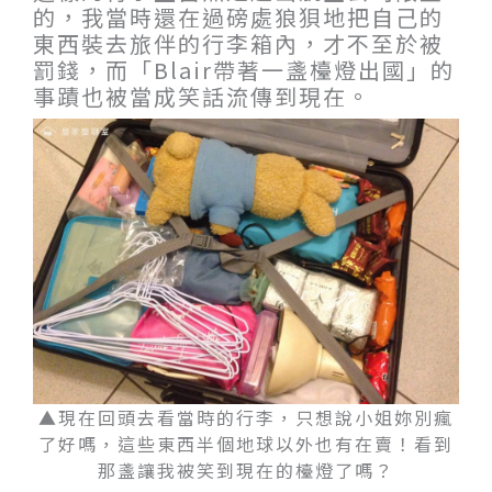
的，我當時還在過磅處狼狽地把自己的
東西裝去旅伴的行李箱內，才不至於被
罰錢，而「Blair帶著一盞檯燈出國」的
事蹟也被當成笑話流傳到現在。
▲現在回頭去看當時的行李，只想說小姐妳別瘋
了好嗎，這些東西半個地球以外也有在賣！看到
那盞讓我被笑到現在的檯燈了嗎？