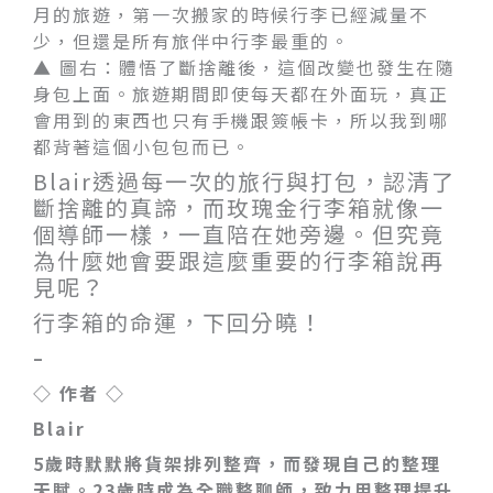
月的旅遊，第一次搬家的時候行李已經減量不
少，但還是所有旅伴中行李最重的。
▲ 圖右：體悟了斷捨離後，這個改變也發生在隨
身包上面。旅遊期間即使每天都在外面玩，真正
會用到的東西也只有手機跟簽帳卡，所以我到哪
都背著這個小包包而已。
Blair透過每一次的旅行與打包，認清了
斷捨離的真諦，而玫瑰金行李箱就像一
個導師一樣，一直陪在她旁邊。但究竟
為什麼她會要跟這麼重要的行李箱說再
見呢？
行李箱的命運，下回分曉！
–
◇ 作者 ◇
Blair
5歲時默默將貨架排列整齊，而發現自己的整理
天賦。23歲時成為全職整聊師，致力用整理提升