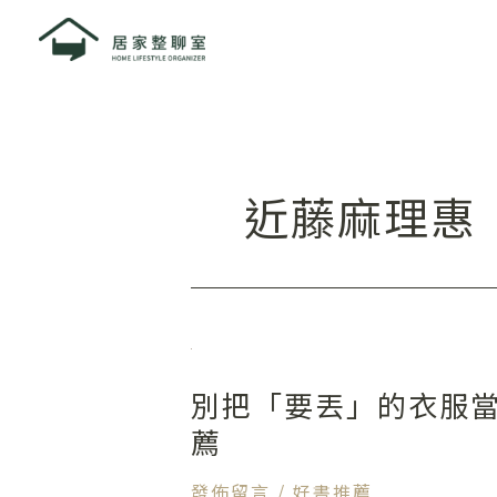
跳
至
主
要
內
容
近藤麻理惠
別
把
別把「要丟」的衣服
「要
丟」
薦
的
衣
發佈留言
/
好書推薦