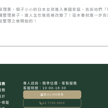
麻理惠，個子小小的日本女孩進入美國家庭，告訴他們「
僅整理房子，連人生也徹底被改變了！這本書就進一步告
從整理之後開始的！
專人諮詢、精準估價、客製服務
服務
客服時間：10:00-18:30
服務
加入LINE好友
設計
一條龍
02-7755-0920