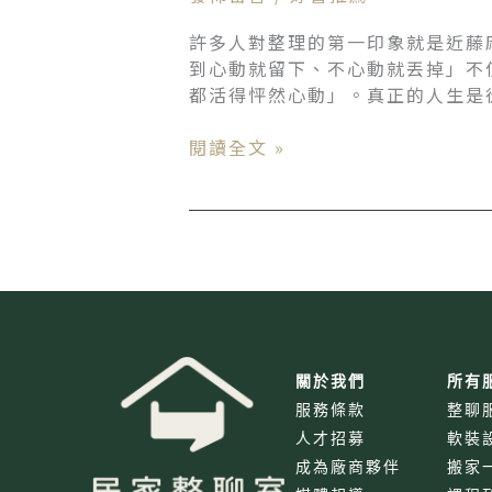
服
當
許多人對整理的第一印象就是近藤
睡
到心動就留下、不心動就丟掉」不
衣，
都活得怦然心動」。真正的人生是
讓
空
閱讀全文 »
間
中
只
存
在
讓
你
怦
關於我們
所有
然
服務條款
整聊
心
人才招募
軟裝
動
成為廠商夥伴
搬家
的