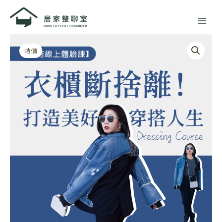
跳
至
主
原
目
【穿
要
始
前
搭
特價
內
價
價
線
容
格：
格：
上
NT$2,200。
NT$1,280。
體
驗
課】
衣
櫃
斷
捨
離！
打
造
美
好