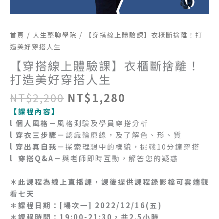
穿
搭
人
首頁
/
人生整聊學院
/ 【穿搭線上體驗課】衣櫃斷捨離！打
生
造美好穿搭人生
數
【穿搭線上體驗課】衣櫃斷捨離！
量
打造美好穿搭人生
NT$
2,200
NT$
1,280
【課程內容】
l 個人風格
－風格測驗及學員穿搭分析
l 穿衣三步驟－
認識輪廓線，及了解色、形、質
l 穿出真自我－
探索理想中的樣貌，挑戰10分鐘穿搭
l 穿搭Q&A－
與老師即時互動，解答您的疑惑
＊此課程為線上直播課，課後提供課程錄影檔可雲端觀
看七天
＊課程日期：[場次一] 2022/12/16(五)
＊課程時間：19:00-21:30，共2.5小時