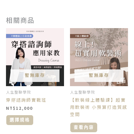
相關商品
此
產
品
有
多
種
款
暫無庫存
暫無庫存
式。
可
人生整聊學院
人生整聊學院
在
穿搭諮詢師實戰班
【軟裝線上體驗課】超實
產
用軟裝術 小預算打造質感
NT$
12,000
品
空間
頁
選擇規格
面
查看內容
選