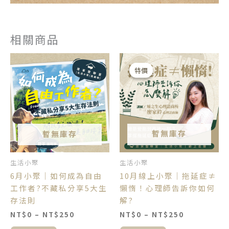
相關商品
價
價
此
此
格
格
產
產
特價
特價
範
範
品
品
圍：
圍：
NT$0
NT$0
有
有
到
到
多
多
NT$250
NT$250
種
種
款
款
暫無庫存
暫無庫存
式。
式。
可
可
生活小聚
生活小聚
在
在
10月線上小聚｜拖延症≠
6月小聚｜如何成為自由
產
產
懶惰！心理師告訴你如何
工作者?不藏私分享5大生
品
品
解?
存法則
頁
頁
NT$
0
–
NT$
250
NT$
0
–
NT$
250
面
面