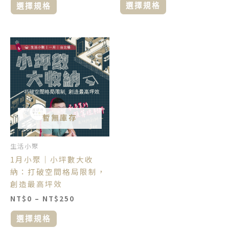
選
選
選擇規格
選擇規格
擇
擇
選
選
項
項
價
此
格
產
範
品
圍：
NT$0
有
到
多
NT$250
種
款
暫無庫存
式。
可
生活小聚
在
1月小聚｜小坪數大收
產
納：打破空間格局限制，
品
創造最高坪效
頁
NT$
0
–
NT$
250
面
選
選擇規格
擇