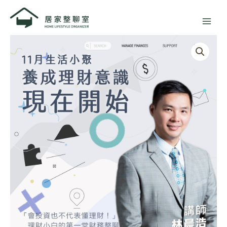
跳
至
主
價
十
要
格
一
內
範
月
容
圍：
小
NT$0
聚
到
｜
NT$599
線
上
直
播
數
量