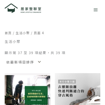
依
跳
最
新
至
項
主
目
排
要
序
內
容
首頁
/
生活小聚
/ 頁面 4
生活小聚
顯示第 37 至 39 項結果，共 39 項
價
價
此
此
格
格
產
產
範
範
品
品
圍：
圍：
NT$0
NT$0
有
有
到
到
多
多
NT$300
NT$200
種
種