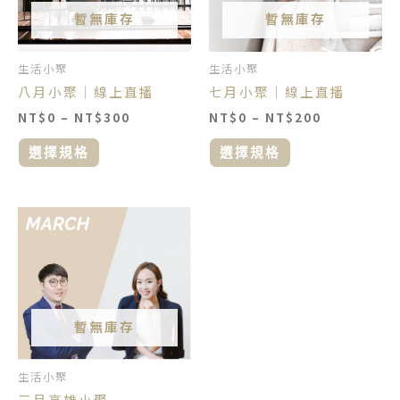
款
款
暫無庫存
暫無庫存
式。
式。
可
可
生活小聚
生活小聚
在
在
八月小聚｜線上直播
七月小聚｜線上直播
產
產
NT$
0
–
NT$
300
NT$
0
–
NT$
200
品
品
頁
頁
選擇規格
選擇規格
面
面
選
選
擇
擇
價
此
格
選
選
產
範
項
項
品
圍：
NT$0
有
到
多
NT$500
種
暫無庫存
款
式。
生活小聚
可
三月高雄小聚