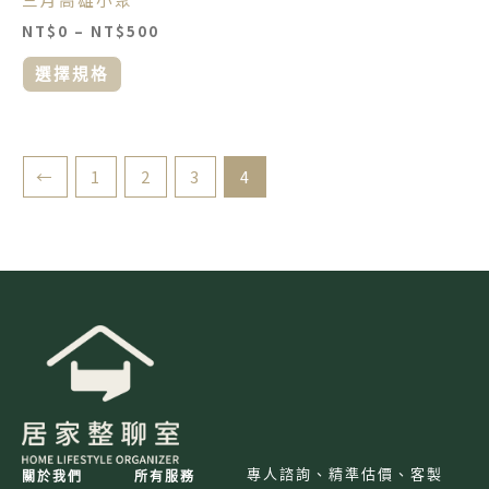
在
NT$
0
–
NT$
500
產
品
選擇規格
頁
面
選
擇
←
1
2
3
4
選
項
專人諮詢、精準估價、客製
關於我們
所有服務