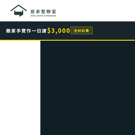
跳
至
主
要
$3,000
搬家手實作一日課
含材料費
內
容