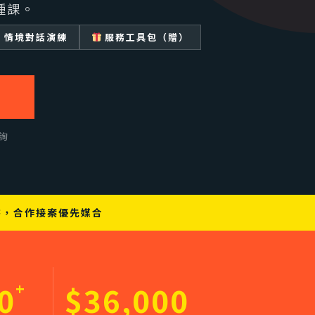
種課。
情境對話演練
服務工具包（贈）
詢
書，合作接案優先媒合
+
0
$36,000