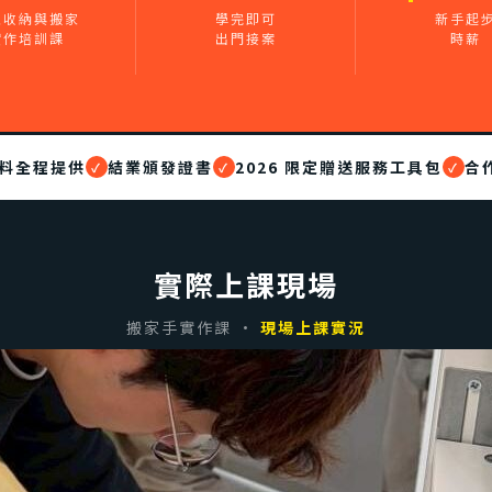
理收納與搬家
學完即可
新手起
實作培訓課
出門接案
時薪
料全程提供
結業頒發證書
2026 限定贈送服務工具包
合
✓
✓
✓
實際上課現場
搬家手實作課 ·
現場上課實況