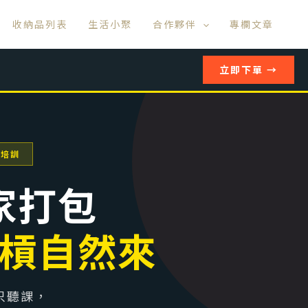
收納品列表
生活小聚
合作夥伴
專欄文章
立即下單 →
業培訓
家打包
槓自然來
只聽課，