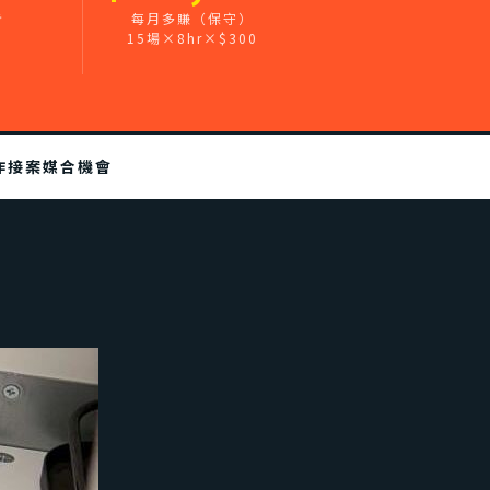
步
每月多賺（保守）
15場×8hr×$300
作接案媒合機會