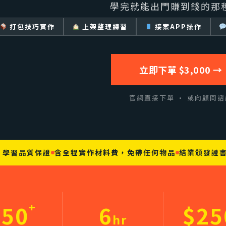
學完就能出門賺到錢的那
打包技巧實作
上架整理練習
接案APP操作
立即下單 $3,000 →
官網直接下單 · 或向顧問諮
，學習品質保證
含全程實作材料費，免帶任何物品
結業頒發證
+
150
6
$25
hr