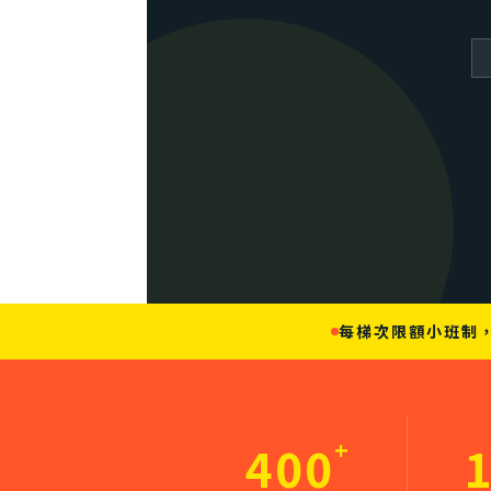
每梯次限額小班制
+
400