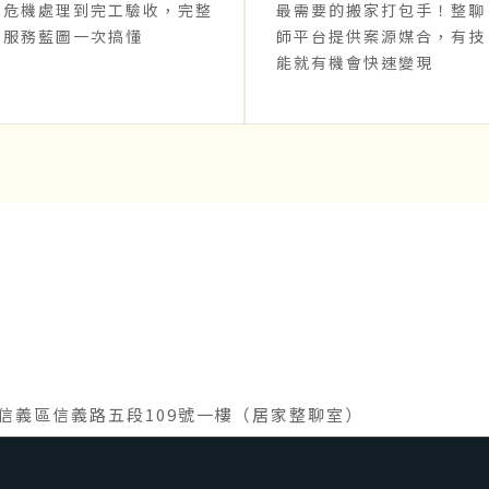
危機處理到完工驗收，完整
最需要的搬家打包手！整聊
服務藍圖一次搞懂
師平台提供案源媒合，有技
能就有機會快速變現
· 台北市信義區信義路五段109號一樓（居家整聊室）