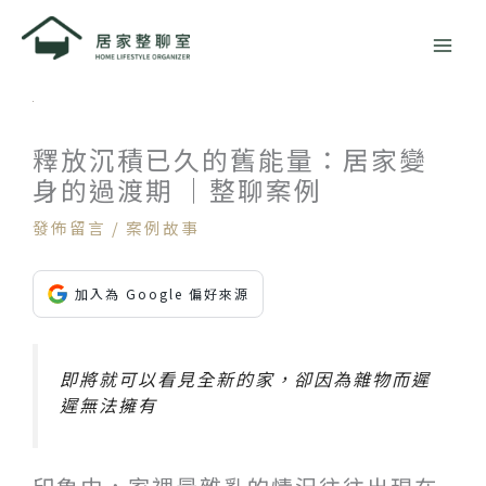
跳
至
主
要
內
容
釋放沉積已久的舊能量：居家變
身的過渡期 ｜整聊案例
發佈留言
/
案例故事
加入為 Google 偏好來源
即將就可以看見全新的家，卻因為雜物而遲
遲無法擁有