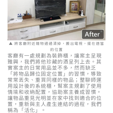
▲ 將客廳附近雜物通通清掉，搬出電視，擺在適當
的位置
客廳有一處規劃為裝飾櫃，讓案主呈現
雅興，我們將他珍藏的酒呈列上去。其
實案主的日常用品並不多，然而缺乏
「將物品歸位固定位置」的習慣，導致
常常丟失、重買同樣的物品；整聊師運
用設計後的系統櫃，幫案主規劃了使用
情境和收納配置，協助案主養成習慣。
讓物品重見光明並在家中找到適合的位
置，重新與主人產生連結的過程，我們
稱為「活化」。