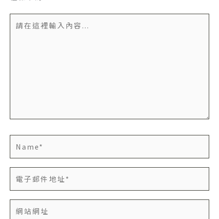
請
在
這
裡
輸
入
內
容...
Name*
電
子
郵
網
件
站