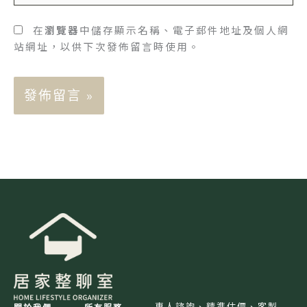
地
網
址
址
在
瀏覽器
中儲存顯示名稱、電子郵件地址及個人網
*
站網址，以供下次發佈留言時使用。
專人諮詢、精準估價、客製