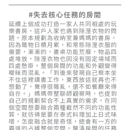
#失去核心任務的房間
延續上個成功打造一家人共同相處的玩
樂書房，這戶人家也遇到除溼衣物的問
題。原本規劃為收納室兼媽媽的書房，
因為雜物日積月累，和常態除溼衣服的
需要，漸漸的，書桌功能荒廢，物品四
處堆放，除溼衣物也因沒有固定場域而
四處懸掛。整個房間的功能和外觀變得
曖昧而混亂。「到後來發現自己根本坐
不住這裡讀書工作，東西放這就再也不
想動了，覺得很雜亂，還不如餐廳來得
自在。」媽媽帶整聊師觀察時，也提到
自己的規劃契合不上真實的需求。在同
個空間想要融合兩種截然不同的功能性
質，就彷彿是要在泰式料理加上日式味
噌，怎麼融合就是奇怪，總會有一方的
霸道的占據整個空間。釐清房間的任務