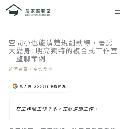
跳
至
主
要
內
容
空間小也能清楚規劃動線，書房
大變身: 明亮獨特的複合式工作室
｜整聊案例
發佈留言
/
案例故事
加入為 Google 偏好來源
在工作間工作？不，在除濕間工作。