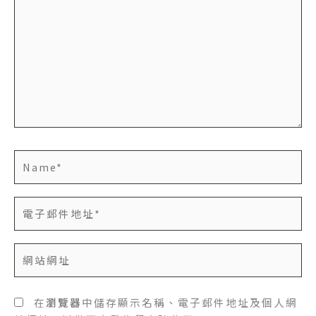
這
裡
輸
入
內
容...
Name*
電
子
郵
網
件
站
地
網
址
址
在
瀏覽器
中儲存顯示名稱、電子郵件地址及個人網
*