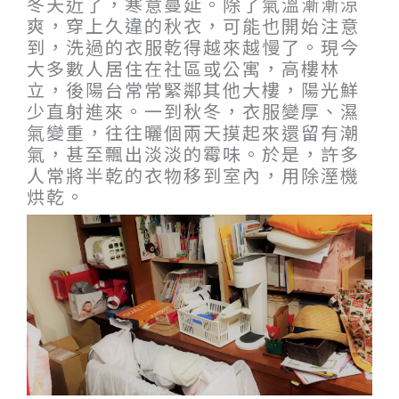
冬天近了，寒意蔓延。除了氣溫漸漸涼
爽，穿上久違的秋衣，可能也開始注意
到，洗過的衣服乾得越來越慢了。現今
大多數人居住在社區或公寓，高樓林
立，後陽台常常緊鄰其他大樓，陽光鮮
少直射進來。一到秋冬，衣服變厚、濕
氣變重，往往曬個兩天摸起來還留有潮
氣，甚至飄出淡淡的霉味。於是，許多
人常將半乾的衣物移到室內，用除溼機
烘乾。