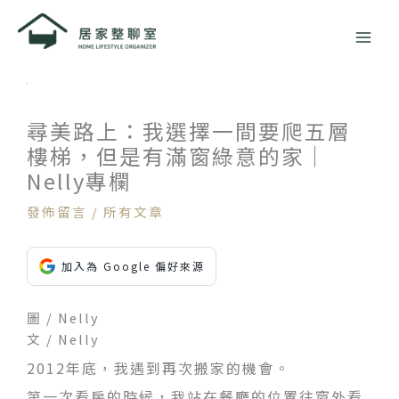
跳
至
主
要
內
容
尋美路上：我選擇一間要爬五層
樓梯，但是有滿窗綠意的家｜
Nelly專欄
發佈留言
/
所有文章
加入為 Google 偏好來源
圖 / Nelly
文 / Nelly
2012年底，我遇到再次搬家的機會。
第一次看房的時候，我站在餐廳的位置往窗外看