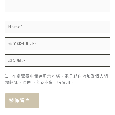
容...
Name*
電
子
郵
網
件
站
地
網
址
址
在
瀏覽器
中儲存顯示名稱、電子郵件地址及個人網
*
站網址，以供下次發佈留言時使用。