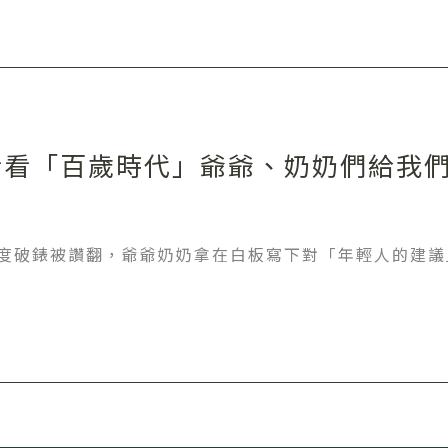
看看「百歲時代」爺爺、奶奶們給我
感度破錶被讚翻，爺爺奶奶拿在白板寫下對「年輕人的建