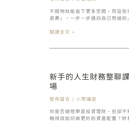
500
萬
不囤物就能省下更多空間，而這些
貸
浪費」，一步一步邁向自己想過的
款」
你
閱讀全文 »
花
多
少
錢
新
囤
手
物？
新手的人生財務整聊課，
的
原
人
場
來
生
靠
財
整
發佈留言
/
小聚講座
務
理
整
你是否總想學習投資理財，但卻不
就
聊
曉得該如何做更好的資產配置？財務
能
課，
變