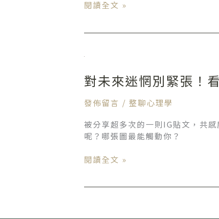
教
閱讀全文 »
有
你
錢！|
理
好
財
書
從
推
對
「0」
薦
未
開
對未來迷惘別緊張！
來
始
迷
|
惘
發佈留言
/
整聊心理學
財
別
務
被分享超多次的一則IG貼文，共
緊
優
呢？哪張圖最能觸動你？
張！
化
看
教
閱讀全文 »
看
練
「百
林
歲
晨
時
浩
代」
|
爺