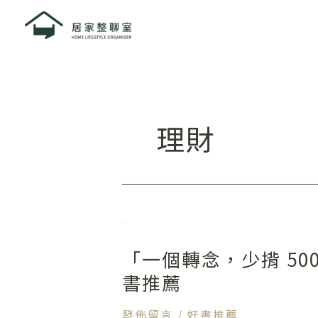
跳
至
主
要
內
容
理財
「一
個
「一個轉念，少揹 50
轉
念，
書推薦
少
揹
發佈留言
/
好書推薦