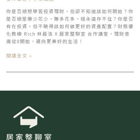
整
你是否總想學習投資理財，但卻不知道該如何開始？你
聊
是否總是賺少花少，賺多花多，錢永遠存不住？你是否
課，
有在投資，但不曉得該如何做更好的資產配置？財務優
教
化教練 Rich 林晨浩 X 居家整聊室 合作講堂，理財意
你
識從0開始，邁向更美好的生活！
理
財
閱讀全文 »
從
「0」
開
始
|
財
務
優
化
教
練
林