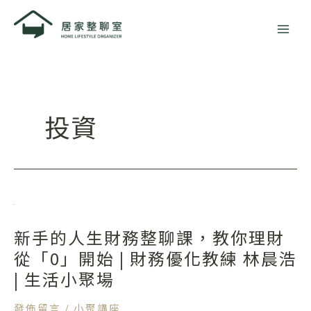
跳
至
主
要
內
容
投資
新
手
新手的人生財務整聊課，教你理財
的
人
從「0」開始 | 財務優化教練 林晨浩
生
| 生活小聚場
財
務
發佈留言
/
小聚講座