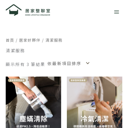
依
跳
最
新
至
項
主
目
排
要
序
內
容
首頁
/
居家好夥伴
/ 清潔服務
清潔服務
顯示所有 3 筆結果