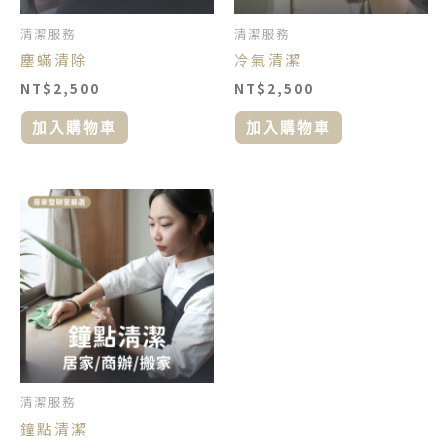
清潔服務
清潔服務
塵蟎清除
冷氣清潔
NT$
2,500
NT$
2,500
加入購物車
加入購物車
價
此
格
產
範
品
圍：
NT$1,950
有
到
多
NT$5,200
種
款
式。
可
清潔服務
在
鐘點清潔
產