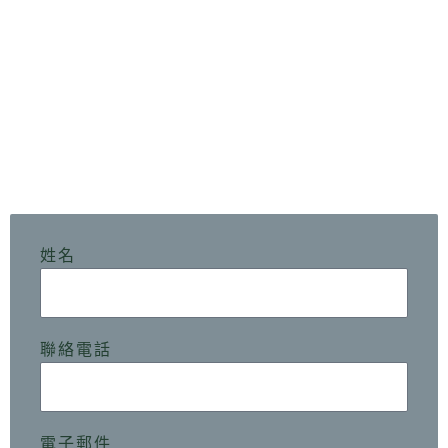
本月邀請
DO UP Décor Planner創辦人戴培珊
來跟大家分享軟裝大小事，空間配色、家具與家飾
品的挑選與定位、氣氛營造，用軟裝打造你心目中
的夢幻家居生活！
培培老師也將揭露成為軟裝師過程中的酸甜苦辣，
以及沒有背景的人如何成為軟裝師有哪些資源可以
應用
姓名
聯絡電話
電子郵件