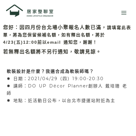
跳
至
主
要
您好：因四月份台北場小聚報名人數已滿，
請填寫此表
內
單，將為您保留候補名額，如有釋出名額，將於
容
4/23(五)12:00前以email 通知您，謝謝！
若無釋出名額將不另行通知，敬請見諒。
軟裝設計是什麼？我適合成為軟裝師嗎？
✹ 日期：2021/04/29（四）19:00-20:30
✹ 講師：DO UP Décor Planner創辦人 戴培珊 老
師
✹ 地點：近活動日公布，以台北市捷運站附近為主
您是否嚮往質感居家生活，對提升美學技能知識感
興趣？
您是否熱愛生活美學，想成為軟裝師但找不到有系
統的方法？