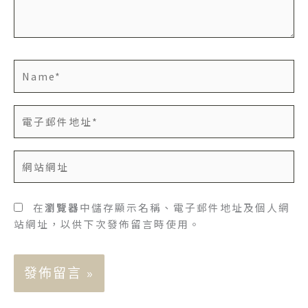
容...
Name*
電
子
郵
網
件
站
地
網
址
址
在
瀏覽器
中儲存顯示名稱、電子郵件地址及個人網
*
站網址，以供下次發佈留言時使用。