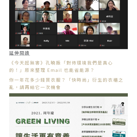
延伸閱讀
《今天起無害》孔曉振「對待環境我們是真心
的！」原來整理 Email 也能省能源？
你一年花多少錢買衣服？「快時尚」衍生的衣櫃之
亂，請再給它一次機會