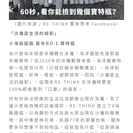
（圖片來源 / RE-THINK 重新思考 Facebook）
「沙灘是生活的縮影」
＃海廢圖鑑 萬年NO.1 寶特瓶
為什麼每年那麼多團體在淨灘，海洋還是充滿那麼
多廢棄物？從2020年的淨攤數據來看，海洋廢棄物
第一名是
寶特瓶
（已經好幾年蟬聯寶座），依序則
是瓶蓋、菸蒂、吸管、塑膠袋等，因為「沙灘是生
活的縮影」，這兩年RE-THINK 在淨灘時更是
100%都會看到「口罩」的身影。
所有你無法想像的生活垃圾都會出現在海灘，為了
讓大家無負擔的認識環保，RE-THINK 建立了#海
廢圖鑑，以有趣的方式告訴大家出現在沙灘的廢棄
物，其中像是棉花棒、民國77年的軍糧包裝，還有
更多你想像不到的物品，這就是為什麼「從源頭減