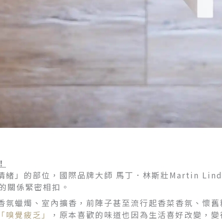
！
」的部位，國際品牌大師 馬丁．林斯壯Martin Lin
緒的關係緊密相扣。
香氛蠟燭、室內擴香，前陣子甚至流行起香菜香氛、懷舊
「嗅覺疲乏」
，原本喜歡的味道也因為生活喜好改變，變