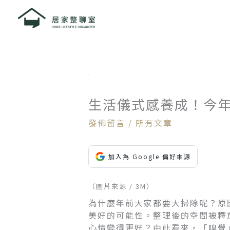
跳
至
主
要
內
容
生活儀式感養成！今
發佈留言
/
所有文章
加入為 Google 偏好來源
（圖片來源 / 3M）
為什麼年前大家都要大掃除呢？原
美好的可能性。整理後的空間被釋
心情變得更好？由此看來，「嗅覺