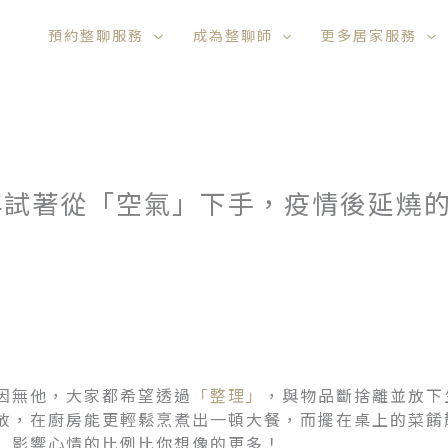
預約整聊服務
成為整聊師
更多居家服務
年試著從「空氣」下手，疫情後延燒
因無他，大家都希望透過
「整理」
，與物品斷捨離並放下
放，在廚房能更輕鬆烹煮出一頓大餐，而擺在桌上的菜餚
」影響心情的比例比你想像的更多！