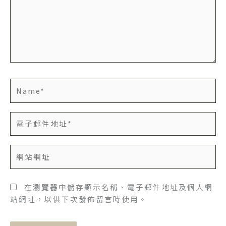
輸
入
內
容...
Name*
電
子
郵
網
件
站
地
網
址
址
在
瀏覽器
中儲存顯示名稱、電子郵件地址及個人網
*
站網址，以供下次發佈留言時使用。