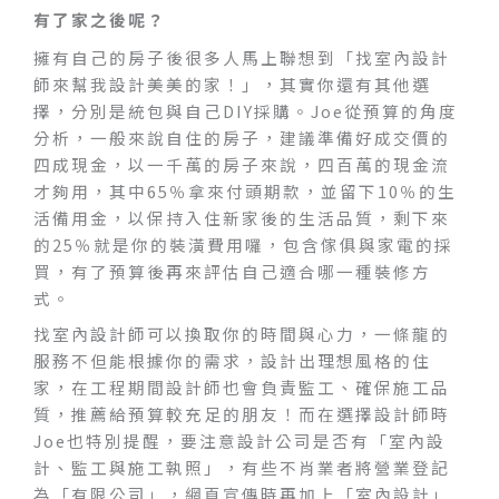
有了家之後呢？
擁有自己的房子後很多人馬上聯想到「找室內設計
師來幫我設計美美的家！」，其實你還有其他選
擇，分別是統包與自己DIY採購。Joe從預算的角度
分析，一般來說自住的房子，建議準備好成交價的
四成現金，以一千萬的房子來說，四百萬的現金流
才夠用，其中65％拿來付頭期款，並留下10％的生
活備用金，以保持入住新家後的生活品質，剩下來
的25％就是你的裝潢費用囉，包含傢俱與家電的採
買，有了預算後再來評估自己適合哪一種裝修方
式。
找室內設計師可以換取你的時間與心力，一條龍的
服務不但能根據你的需求，設計出理想風格的住
家，在工程期間設計師也會負責監工、確保施工品
質，推薦給預算較充足的朋友！而在選擇設計師時
Joe也特別提醒，要注意設計公司是否有「室內設
計、監工與施工執照」，有些不肖業者將營業登記
為「有限公司」，網頁宣傳時再加上「室內設計」