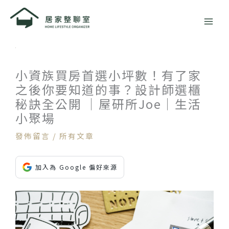
跳
至
主
要
內
容
小資族買房首選小坪數！有了家
之後你要知道的事？設計師選櫃
秘訣全公開 ｜屋研所Joe｜生活
小聚場
發佈留言
/
所有文章
加入為 Google 偏好來源