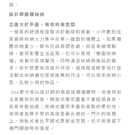
錢。
設計師選櫃秘訣
立面大於平面，有效利用空間
一個家的舒適程度取決於動線的規劃，小坪數的住
家要將收納火力集中在單一牆面的櫃體上，如果櫃
體收納量少、散布在該房間各處，就容易破壞動
線，進而影響生活品質。也可以善用「雙面收納
櫃」來劃分區域屬性，同時滿足收納與格局的需
求。另外想更有效提升坪效，運用角落畸零地打造
活動式收納櫃也是很推薦的作法，可以用來收納小
型、比較少用的物品。
Joe更分享以設計師的角度挑選櫃體時，他會特別
注意層架的高度。開放式層架盡量不要超過身高，
容易有壓迫感；收納式層架考量到拿取的便利性，
使用者高舉手臂的高度是最合適的。門片的挑選
上，滑軌式會比平開式更節省空間，也不用預留下
櫃門開啟時的寬度。