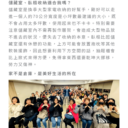
儲藏室、臥榻收納適合我嗎？
儲藏室是換季大型家電收納的好幫手，剛好可以走
進一個人的70公分寬度是小坪數最建議的大小，既
不會占用太多坪數，使用起來也不卡卡。特別需要
注意儲藏室內不需再製作層架，會造成大型物品放
不進去的狀況，便失去了收納的本意。臥榻比起儲
藏室還有休憩的功能，上方可能會放置抱枕等其他
軟裝擺飾，因此想要利用下方空間的話，抽屜櫃會
比上掀式來得方便，免得拿東西還要乾坤大挪移，
勞力又傷神。
家不是倉庫，是美好生活的所在