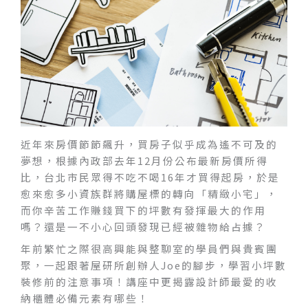
近年來房價節節飆升，買房子似乎成為遙不可及的
夢想，根據內政部去年12月份公布最新房價所得
比，台北市民眾得不吃不喝16年才買得起房，於是
愈來愈多小資族群將購屋標的轉向「精緻小宅」，
而你辛苦工作賺錢買下的坪數有發揮最大的作用
嗎？還是一不小心回頭發現已經被雜物給占據？
年前繁忙之際很高興能與整聊室的學員們與貴賓團
聚，一起跟著屋研所創辦人Joe的腳步，學習小坪數
裝修前的注意事項！講座中更揭露設計師最愛的收
納櫃體必備元素有哪些！