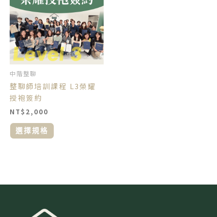
有
多
種
款
式。
可
中階整聊
在
整聊師培訓課程 L3榮耀
產
授袍簽約
品
NT$
2,000
頁
面
選擇規格
選
擇
選
項