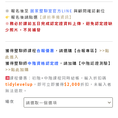
※ 報名後至
居家整聊室官方LINE
與顧問確認劃位
報名後請點選
【課前準備資訊】
※務必於課前五日完成認定證資料上傳，避免認定證缺
少照片，不另補發
獲得整聊師課程
合報優惠
，請選購【合報專區】
>>點
此進入
獲得
整聊師
中階資格認定證
，請加購【中階認證測驗】
>>點此加購
課程優惠：初階+中階課程同時結帳，輸入折扣碼
tidylevelup
，即可立即獲得
$2,000
折扣，未輸入者
無法退款。
場次