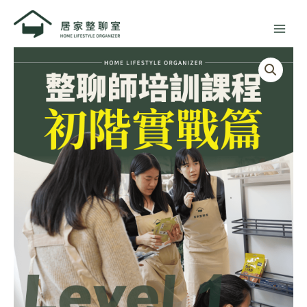
跳
至
主
整
要
聊
內
師
容
培
訓
課
程
L1
初
階
實
戰
篇
數
量