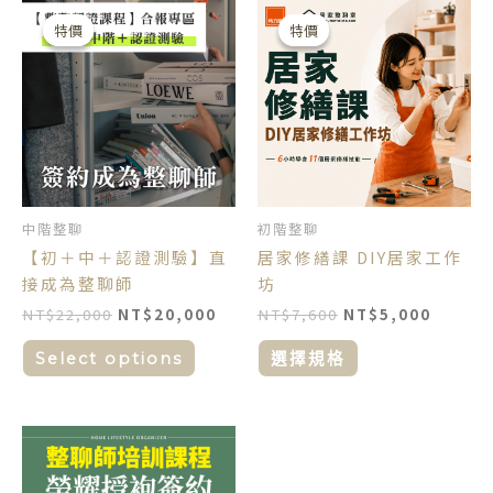
原
目
原
目
此
始
前
始
前
產
特價
特價
特價
特價
價
價
價
價
品
格：
格：
格：
格：
NT$22,000。
NT$20,000。
NT$7,600。
NT$5,
有
多
種
款
式。
可
中階整聊
初階整聊
在
【初＋中＋認證測驗】直
居家修繕課 DIY居家工作
產
接成為整聊師
坊
品
NT$
22,000
NT$
20,000
NT$
7,600
NT$
5,000
頁
面
Select options
選擇規格
選
擇
選
此
項
產
品