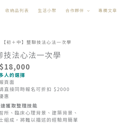
收納品列表
生活小聚
合作夥伴
專欄文章
目
/ 【初＋中】整聊技法心法一次學
前
聊技法心法一次學
價
：
格：
$
18,000
$20,000。
NT$18,000。
多人的選擇
報頁面
直接同時報名可折扣 $2000
優惠
速獲取整理技能
智所、臨床心理背景、建築背景、
士組成，將難以描述的經驗用簡單