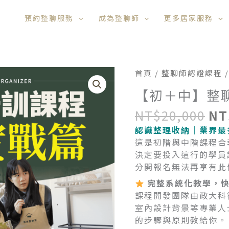
預約整聊服務
成為整聊師
更多居家服務
原
【初
首頁
/
整聊師認證課程
始
＋
【初＋中】整
價
中】
格
整
NT$
20,000
NT
NT
聊
認識整理收納｜業界最
技
這是初階與中階課程合
法
決定要投入這行的學員請
心
分開報名無法再享有此
法
一
完整系統化教學，快
次
課程開發團隊由政大科
學
室內設計背景等專業人
數
的步驟與原則教給你。