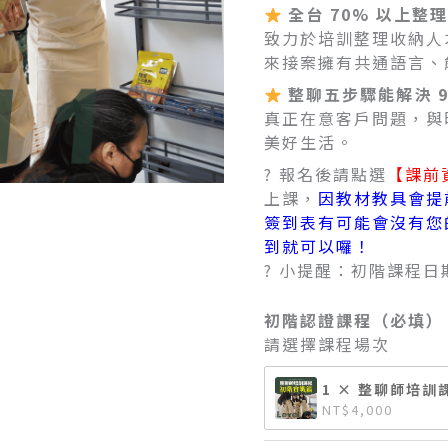
量
全台 70% 以上
致力於培訓整理收納人
來接案擁有共通語言、
整聊五步驟能解決 
真正在意客戶問題，與
美好生活。
? 報名後請點選
【課前
上課，
因教材教具會提
簽到表有可能會沒有您
到就可以囉！
? 小提醒：初階課程
初階認證課程（必填）
請選擇課程場次
1 × 整聊師培訓課
NT$
4,000