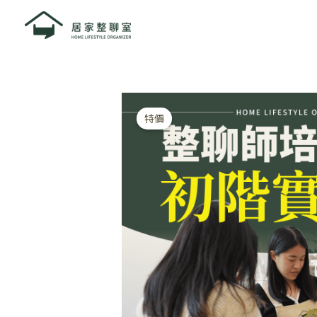
跳
至
主
要
內
容
特價